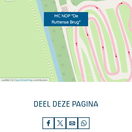
MC NOP "De
Ruttense Brug"
Leaflet
|
©
OpenStreetMap
contributors
DEEL DEZE PAGINA
D
D
D
D