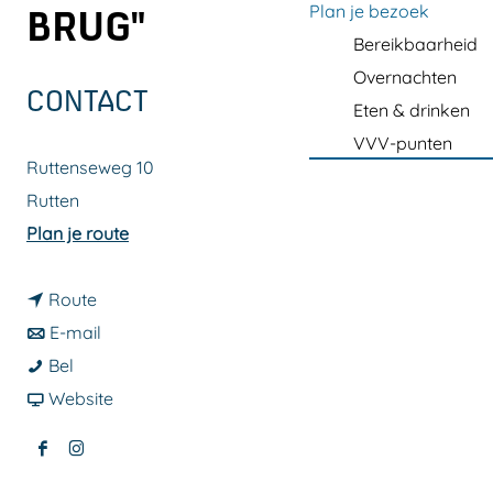
a
Plan je bezoek
BRUG"
g
Bereikbaarheid
e
Overnachten
CONTACT
Eten & drinken
VVV-punten
Ruttenseweg 10
Rutten
n
Plan je route
a
n
a
Route
a
n
r
E-mail
M
a
a
M
Bel
C
r
a
v
C
Website
N
M
r
a
N
F
I
O
C
M
n
O