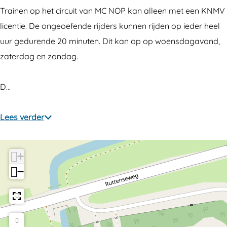
R
e
g
r
B
e
g
Trainen op het circuit van MC NOP kan alleen met een KNMV
u
R
"
u
r
B
"
licentie. De ongeoefende rijders kunnen rijden op ieder heel
t
u
g
u
r
uur gedurende 20 minuten. Dit kan op op woensdagavond,
t
t
"
g
u
zaterdag en zondag.
e
t
"
g
n
e
"
D…
s
n
e
s
Lees verder
B
e
r
B
u
r
+
g
u
−
"
g
"