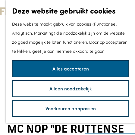
Met kids
Deze website gebruikt cookies
Shoppen
G
Mix & Match jou
Deze website maakt gebruik van cookies (Functioneel,
a
dagje uit
Analytisch, Marketing) die noodzakelijk zijn om de website
n
zo goed mogelijk te laten functioneren. Door op accepteren
a
Agenda
te klikken, geef je aan hiermee akkoord te gaan.
a
De mooiste routes
r
Wandelroutes
Alles accepteren
d
Fietsroutes
e
Wielrenroutes
Alleen noodzakelijk
h
Mountainbikerou
o
Vaarroutes
Voorkeuren aanpassen
m
TOP's
e
Fietspauzepunte
MC NOP "DE RUTTENSE
p