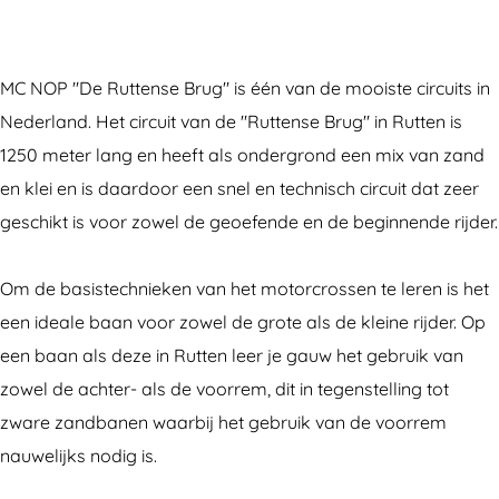
a
n
P
N
C
M
P
c
s
"
O
N
C
"
e
t
D
P
O
N
D
MC NOP "De Ruttense Brug" is één van de mooiste circuits in
b
a
e
"
P
O
e
Nederland. Het circuit van de "Ruttense Brug" in Rutten is
o
g
R
D
"
P
R
1250 meter lang en heeft als ondergrond een mix van zand
o
r
u
e
D
"
u
en klei en is daardoor een snel en technisch circuit dat zeer
k
a
t
R
e
D
t
geschikt is voor zowel de geoefende en de beginnende rijder.
M
m
t
u
R
e
t
C
M
e
t
u
R
e
Om de basistechnieken van het motorcrossen te leren is het
N
C
n
t
t
u
n
een ideale baan voor zowel de grote als de kleine rijder. Op
O
N
s
e
t
t
s
een baan als deze in Rutten leer je gauw het gebruik van
P
O
e
n
e
t
e
zowel de achter- als de voorrem, dit in tegenstelling tot
"
P
B
s
n
e
B
zware zandbanen waarbij het gebruik van de voorrem
D
"
r
e
s
n
r
nauwelijks nodig is.
e
D
u
B
e
s
u