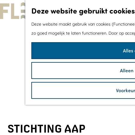
Deze website gebruikt cookies
G
Deze website maakt gebruik van cookies (Functioneel,
a
zo goed mogelijk te laten functioneren. Door op acce
n
Alles
a
a
r
Alleen
d
e
Voorkeu
h
o
m
e
STICHTING AAP
p