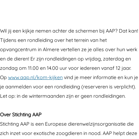
t
c
i
t
t
i
h
c
i
i
n
t
h
c
n
Wil jij een kijkje nemen achter de schermen bij AAP? Dat kan!
g
i
t
h
g
Tijdens een rondleiding over het terrein van het
A
n
i
t
A
opvangcentrum in Almere vertellen ze je alles over hun werk
A
g
n
i
A
en de dieren! Er zijn rondleidingen op vrijdag, zaterdag en
P
A
g
n
P
zondag om 11.00 en 14.00 uur voor iedereen vanaf 12 jaar.
A
A
g
Op
www.aap.nl/kom-kijken
vind je meer informatie en kun je
P
A
A
je aanmelden voor een rondleiding (reserveren is verplicht).
P
A
Let op: in de wintermaanden zijn er geen rondleidingen.
P
Over Stichting AAP
Stichting AAP is een Europese dierenwelzijnsorganisatie die
zich inzet voor exotische zoogdieren in nood. AAP helpt deze