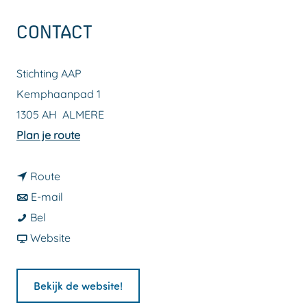
a
CONTACT
g
e
Stichting AAP
Kemphaanpad 1
1305 AH
ALMERE
n
Plan je route
a
n
a
Route
a
n
r
E-mail
S
a
a
S
Bel
t
r
a
v
t
Website
i
S
r
a
i
c
t
S
n
c
Bekijk de website!
h
i
t
S
h