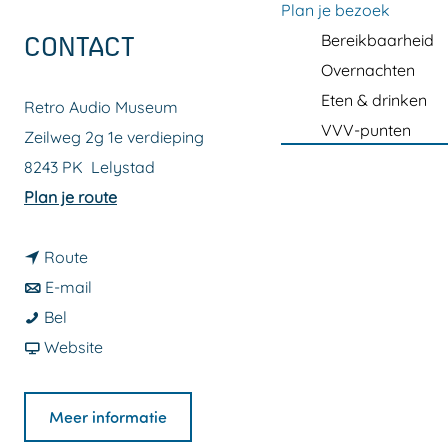
a
Plan je bezoek
g
Bereikbaarheid
CONTACT
e
Overnachten
Eten & drinken
Retro Audio Museum
VVV-punten
Zeilweg 2g 1e verdieping
8243 PK
Lelystad
n
Plan je route
a
n
a
Route
a
n
r
E-mail
R
a
a
R
Bel
e
r
a
v
e
Website
t
R
r
a
t
r
e
R
n
r
Meer informatie
o
t
e
R
o