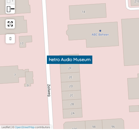
−
Retro Audio Museum
Leaflet
|
©
OpenStreetMap
contributors