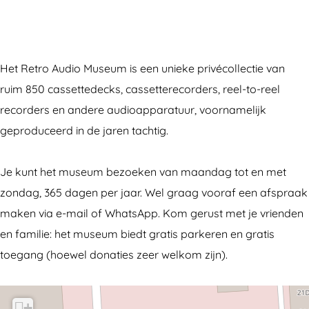
A
r
t
e
A
u
o
r
t
u
d
A
o
r
d
Het Retro Audio Museum is een unieke privécollectie van
i
u
A
o
i
ruim 850 cassettedecks, cassetterecorders, reel-to-reel
o
d
u
A
o
recorders en andere audioapparatuur, voornamelijk
M
i
d
u
M
geproduceerd in de jaren tachtig.
u
o
i
d
u
s
M
o
i
s
Je kunt het museum bezoeken van maandag tot en met
e
u
M
o
e
zondag, 365 dagen per jaar. Wel graag vooraf een afspraak
u
s
u
M
u
maken via e-mail of WhatsApp. Kom gerust met je vrienden
m
e
s
u
m
en familie: het museum biedt gratis parkeren en gratis
u
e
s
toegang (hoewel donaties zeer welkom zijn).
m
u
e
m
u
m
+