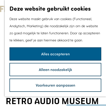
Met kids
Deze website gebruikt cookies
Shoppen
G
Mix & Match jou
Deze website maakt gebruik van cookies (Functioneel,
a
dagje uit
Analytisch, Marketing) die noodzakelijk zijn om de website
n
zo goed mogelijk te laten functioneren. Door op accepteren
a
Agenda
te klikken, geef je aan hiermee akkoord te gaan.
a
De mooiste routes
r
Wandelroutes
Alles accepteren
d
Fietsroutes
e
Wielrenroutes
Alleen noodzakelijk
h
Mountainbikerou
o
Vaarroutes
Voorkeuren aanpassen
m
TOP's
e
Fietspauzepunte
RETRO AUDIO MUSEUM
p