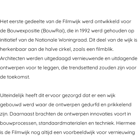
l
W
y
t
l
k
a
W
y
k
Het eerste gedeelte van de Filmwijk werd ontwikkeld voor
F
l
a
W
F
de Bouwexpositie (BouwRai), die in 1992 werd gehouden op
i
k
l
a
i
initiatief van de Nationale Woningraad. Dit deel van de wijk is
l
F
k
l
l
herkenbaar aan de halve cirkel, zoals een filmblik.
m
i
F
k
m
Architecten werden uitgedaagd vernieuwende en uitdagende
w
l
i
F
w
ontwerpen voor te leggen, die trendsettend zouden zijn voor
i
m
l
i
i
de toekomst.
j
w
m
l
j
k
i
w
m
k
Uiteindelijk heeft dit ervoor gezorgd dat er een wijk
j
i
w
gebouwd werd waar de ontwerpen gedurfd en prikkelend
k
j
i
zijn. Daarnaast brachten de ontwerpen innovaties voort in
k
j
bouwprocessen, standaardmaterialen en techniek. Hiermee
k
is de Filmwijk nog altijd een voorbeeldwijk voor vernieuwing