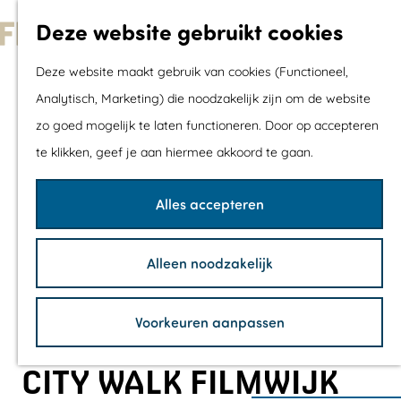
Met kids
Deze website gebruikt cookies
Shoppen
G
Mix & Match jou
Deze website maakt gebruik van cookies (Functioneel,
a
dagje uit
Analytisch, Marketing) die noodzakelijk zijn om de website
n
zo goed mogelijk te laten functioneren. Door op accepteren
a
Agenda
te klikken, geef je aan hiermee akkoord te gaan.
a
De mooiste routes
r
Wandelroutes
Alles accepteren
d
Fietsroutes
e
Wielrenroutes
Alleen noodzakelijk
h
Mountainbikerou
o
Vaarroutes
Voorkeuren aanpassen
m
TOP's
e
Fietspauzepunte
CITY WALK FILMWIJK
p