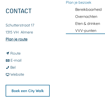
a
Plan je bezoek
g
Bereikbaarheid
CONTACT
e
Overnachten
Eten & drinken
Schutterstraat 17
VVV-punten
1315 VH
Almere
n
Plan je route
a
n
a
Route
a
n
r
E-mail
C
a
a
C
Bel
i
r
a
v
i
Website
t
C
r
a
t
y
i
C
n
y
Boek een City Walk
W
t
i
C
W
a
y
t
i
a