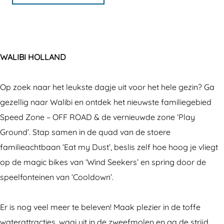
e
t
l
t
H
b
i
l
H
b
a
i
u
o
i
b
i
o
o
g
b
b
l
H
i
b
l
o
r
i
e
l
o
H
i
l
WALIBI HOLLAND
k
a
H
W
a
l
o
H
a
W
m
o
a
n
l
l
o
n
Op zoek naar het leukste dagje uit voor het hele gezin? Ga
a
W
l
l
d
a
l
l
d
gezellig naar Walibi en ontdek het nieuwste familiegebied
l
a
l
i
n
a
l
Speed Zone – OFF ROAD & de vernieuwde zone ‘Play
i
l
a
b
d
n
a
Ground’. Stap samen in de quad van de stoere
b
i
n
i
d
n
familieachtbaan ‘Eat my Dust’, beslis zelf hoe hoog je vliegt
i
b
d
H
d
op de magic bikes van ‘Wind Seekers’ en spring door de
H
i
o
speelfonteinen van ‘Cooldown’.
o
H
l
l
o
l
Er is nog veel meer te beleven! Maak plezier in de toffe
l
l
a
waterattracties, waai uit in de zweefmolen en ga de strijd