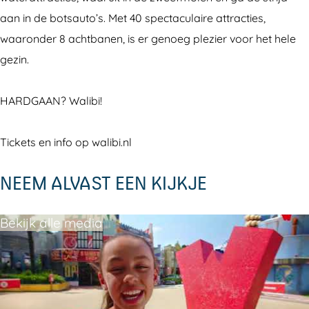
a
l
n
aan in de botsauto’s. Met 40 spectaculaire attracties,
n
a
d
waaronder 8 achtbanen, is er genoeg plezier voor het hele
d
n
gezin.
d
HARDGAAN? Walibi!
Tickets en info op walibi.nl
NEEM ALVAST EEN KIJKJE
Bekijk alle media