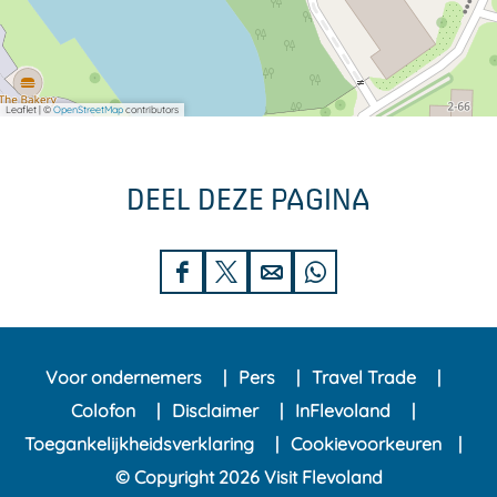
Leaflet
|
©
OpenStreetMap
contributors
DEEL DEZE PAGINA
D
D
D
D
e
e
e
e
e
e
e
e
Voor ondernemers
Pers
Travel Trade
l
l
l
l
Colofon
Disclaimer
InFlevoland
d
d
d
d
Toegankelijkheidsverklaring
Cookievoorkeuren
e
e
e
e
© Copyright 2026 Visit Flevoland
z
z
z
z