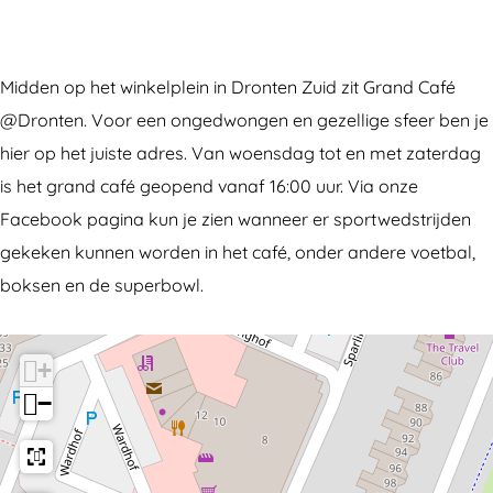
a
n
r
G
n
c
d
a
r
d
e
C
n
a
C
Midden op het winkelplein in Dronten Zuid zit Grand Café
b
a
d
n
a
@Dronten. Voor een ongedwongen en gezellige sfeer ben je
o
f
C
d
f
hier op het juiste adres. Van woensdag tot en met zaterdag
o
é
a
C
é
is het grand café geopend vanaf 16:00 uur. Via onze
k
@
f
a
@
Facebook pagina kun je zien wanneer er sportwedstrijden
G
D
é
f
D
gekeken kunnen worden in het café, onder andere voetbal,
r
r
@
é
r
boksen en de superbowl.
a
o
D
@
o
n
n
r
D
n
d
t
o
r
t
+
C
e
n
o
e
−
a
n
t
n
n
f
e
t