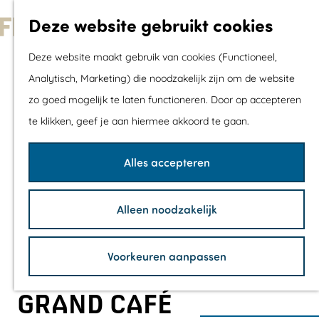
Met kids
Deze website gebruikt cookies
Shoppen
G
Mix & Match jou
Deze website maakt gebruik van cookies (Functioneel,
a
dagje uit
Analytisch, Marketing) die noodzakelijk zijn om de website
n
zo goed mogelijk te laten functioneren. Door op accepteren
a
Agenda
te klikken, geef je aan hiermee akkoord te gaan.
a
De mooiste routes
r
Wandelroutes
Alles accepteren
d
Fietsroutes
e
Wielrenroutes
Alleen noodzakelijk
h
Mountainbikerou
o
Vaarroutes
Voorkeuren aanpassen
m
TOP's
e
Fietspauzepunte
GRAND CAFÉ
p