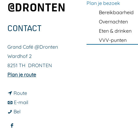
a
Plan je bezoek
@DRONTEN
g
Bereikbaarheid
e
Overnachten
CONTACT
Eten & drinken
VVV-punten
Grand Café @Dronten
Wardhof 2
8251 TH
DRONTEN
n
Plan je route
a
n
a
Route
a
n
r
E-mail
G
a
a
G
Bel
r
r
a
r
F
a
G
r
a