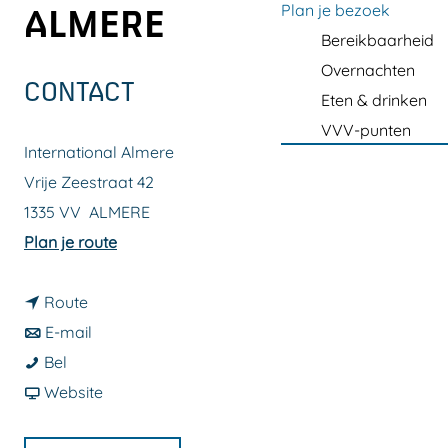
a
Plan je bezoek
ALMERE
g
Bereikbaarheid
e
Overnachten
CONTACT
Eten & drinken
VVV-punten
International Almere
Vrije Zeestraat 42
1335 VV
ALMERE
n
Plan je route
a
n
a
Route
a
n
r
E-mail
I
a
a
I
Bel
n
r
a
v
n
Website
t
I
r
a
t