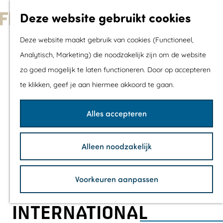
Met kids
Deze website gebruikt cookies
Shoppen
G
Mix & Match jou
Deze website maakt gebruik van cookies (Functioneel,
a
dagje uit
Analytisch, Marketing) die noodzakelijk zijn om de website
n
zo goed mogelijk te laten functioneren. Door op accepteren
a
Agenda
te klikken, geef je aan hiermee akkoord te gaan.
a
De mooiste routes
r
Wandelroutes
Alles accepteren
d
Fietsroutes
e
Wielrenroutes
Alleen noodzakelijk
h
Mountainbikerou
o
Vaarroutes
Voorkeuren aanpassen
m
TOP's
e
Fietspauzepunte
INTERNATIONAL
p