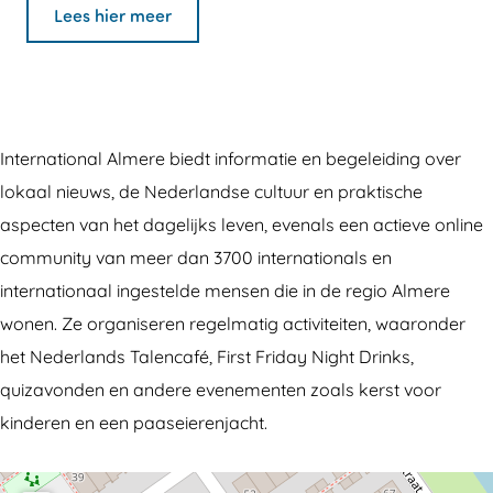
e
n
I
n
e
Lees hier meer
r
t
n
I
r
n
e
t
n
n
a
r
e
t
a
t
n
r
e
t
International Almere biedt informatie en begeleiding over
i
a
n
r
i
lokaal nieuws, de Nederlandse cultuur en praktische
o
t
a
n
o
aspecten van het dagelijks leven, evenals een actieve online
n
i
t
a
n
community van meer dan 3700 internationals en
a
o
i
t
a
internationaal ingestelde mensen die in de regio Almere
l
n
o
i
l
wonen. Ze organiseren regelmatig activiteiten, waaronder
A
a
n
o
A
het Nederlands Talencafé, First Friday Night Drinks,
l
l
a
n
l
quizavonden en andere evenementen zoals kerst voor
m
A
l
a
m
kinderen en een paaseierenjacht.
e
l
A
l
e
r
m
l
A
r