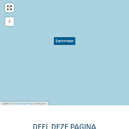
Eemmeer
Leaflet
|
©
OpenStreetMap
contributors
DEEL DEZE PAGINA