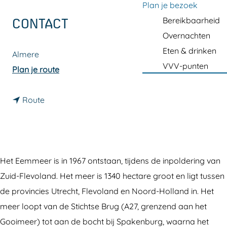
a
Plan je bezoek
g
Bereikbaarheid
CONTACT
e
Overnachten
Eten & drinken
Almere
VVV-punten
n
Plan je route
a
n
a
Route
a
r
a
E
r
e
E
m
Het Eemmeer is in 1967 ontstaan, tijdens de inpoldering van
e
m
Zuid-Flevoland. Het meer is 1340 hectare groot en ligt tussen
m
e
de provincies Utrecht, Flevoland en Noord-Holland in. Het
m
e
meer loopt van de Stichtse Brug (A27, grenzend aan het
e
r
Gooimeer) tot aan de bocht bij Spakenburg, waarna het