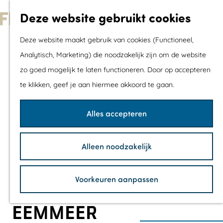
Met kids
Deze website gebruikt cookies
Shoppen
G
Mix & Match jou
Deze website maakt gebruik van cookies (Functioneel,
a
dagje uit
Analytisch, Marketing) die noodzakelijk zijn om de website
n
zo goed mogelijk te laten functioneren. Door op accepteren
a
Agenda
te klikken, geef je aan hiermee akkoord te gaan.
a
De mooiste routes
r
Wandelroutes
Alles accepteren
d
Fietsroutes
e
Wielrenroutes
Alleen noodzakelijk
h
Mountainbikerou
o
Vaarroutes
Voorkeuren aanpassen
m
TOP's
e
Fietspauzepunte
EEMMEER
p