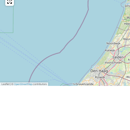
Leaflet
|
©
OpenStreetMap
contributors