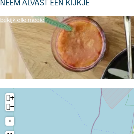
NEEM ALVAST EEN KIJKJE
Bekijk alle media
+
−