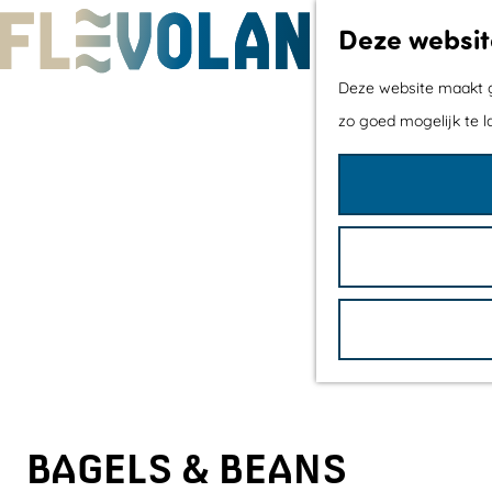
Deze websit
G
Deze website maakt ge
a
zo goed mogelijk te l
n
a
a
r
d
e
h
o
m
e
BAGELS & BEANS
p