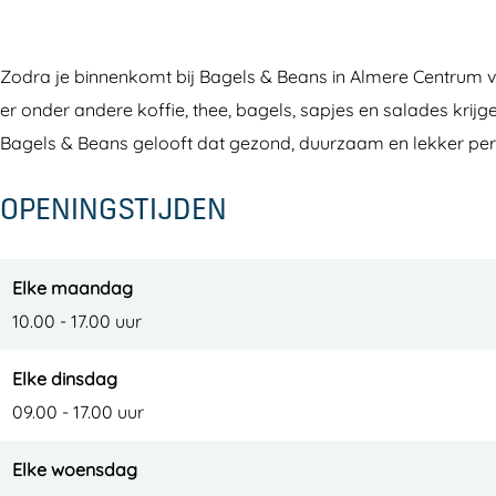
&
l
e
g
&
B
s
l
e
B
Zodra je binnenkomt bij Bagels & Beans in Almere Centrum vo
e
&
s
l
e
er onder andere koffie, thee, bagels, sapjes en salades krijge
a
B
&
s
a
Bagels & Beans gelooft dat gezond, duurzaam en lekker perf
n
e
B
&
n
s
a
e
B
s
OPENINGSTIJDEN
n
a
e
s
n
a
s
n
Elke maandag
s
10.00 - 17.00 uur
Elke dinsdag
09.00 - 17.00 uur
Elke woensdag