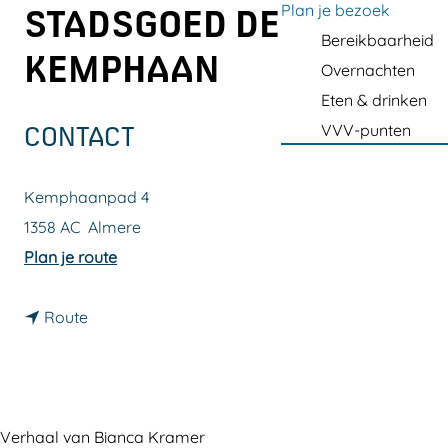
a
Plan je bezoek
STADSGOED DE
g
Bereikbaarheid
KEMPHAAN
e
Overnachten
Eten & drinken
VVV-punten
CONTACT
Kemphaanpad 4
1358 AC
Almere
n
Plan je route
a
n
a
Route
a
r
a
B
r
o
B
e
Verhaal van Bianca Kramer