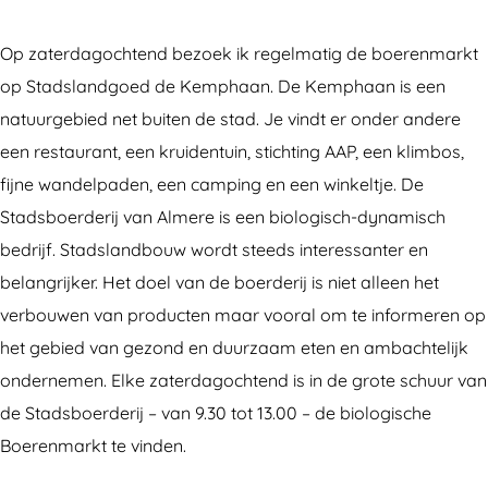
o
r
e
e
Op zaterdagochtend bezoek ik regelmatig de boerenmarkt
r
n
op Stadslandgoed de Kemphaan. De Kemphaan is een
e
m
natuurgebied net buiten de stad. Je vindt er onder andere
n
a
een restaurant, een kruidentuin, stichting AAP, een klimbos,
m
r
fijne wandelpaden, een camping en een winkeltje. De
a
k
Stadsboerderij van Almere is een biologisch-dynamisch
r
t
bedrijf. Stadslandbouw wordt steeds interessanter en
k
v
belangrijker. Het doel van de boerderij is niet alleen het
t
a
verbouwen van producten maar vooral om te informeren op
v
n
het gebied van gezond en duurzaam eten en ambachtelijk
a
S
ondernemen. Elke zaterdagochtend is in de grote schuur van
n
t
de Stadsboerderij – van 9.30 tot 13.00 – de biologische
S
a
Boerenmarkt te vinden.
t
d