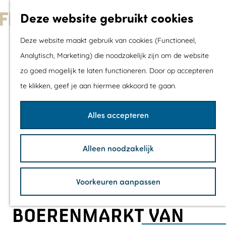
Met kids
Deze website gebruikt cookies
Shoppen
G
Mix & Match jou
Deze website maakt gebruik van cookies (Functioneel,
a
dagje uit
Analytisch, Marketing) die noodzakelijk zijn om de website
n
zo goed mogelijk te laten functioneren. Door op accepteren
a
Agenda
te klikken, geef je aan hiermee akkoord te gaan.
a
De mooiste routes
r
Wandelroutes
Alles accepteren
d
Fietsroutes
e
Wielrenroutes
Alleen noodzakelijk
h
Mountainbikerou
o
Vaarroutes
Voorkeuren aanpassen
m
TOP's
e
Fietspauzepunte
BOERENMARKT VAN
p