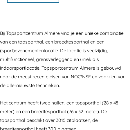
o
T
T
s
p
o
o
p
s
p
p
o
p
s
s
r
Bij Topsportcentrum Almere vind je een unieke combinatie
o
p
p
t
van een topsporthal, een breedtesporthal en een
r
o
o
c
(sport)evenementenlocatie. De locatie is veelzijdig,
t
r
r
e
multifunctioneel, grensverleggend en uniek als
c
t
t
n
indoorsportlocatie. Topsportcentrum Almere is gebouwd
e
c
c
t
naar de meest recente eisen van NOC*NSF en voorzien van
n
e
e
r
de allernieuwste technieken.
t
n
n
u
r
t
t
m
Het centrum heeft twee hallen, een topsporthal (28 x 48
u
r
r
A
meter) en een breedtesporthal (76 x 32 meter). De
m
u
u
l
topsporthal beschikt over 3015 zitplaatsen, de
A
m
m
m
breedtesporthal heeft 300 plaatsen.