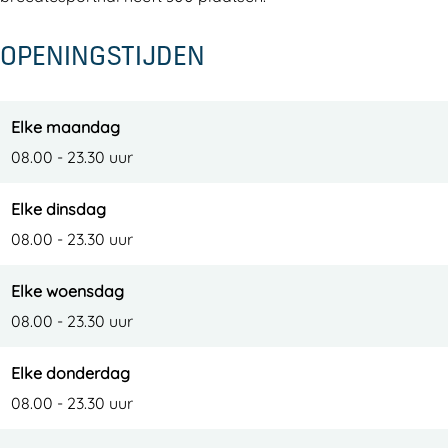
l
A
A
e
m
l
l
r
OPENINGSTIJDEN
e
m
m
e
r
e
e
e
r
r
Elke maandag
e
e
08.00 - 23.30 uur
Elke dinsdag
08.00 - 23.30 uur
Elke woensdag
08.00 - 23.30 uur
Elke donderdag
08.00 - 23.30 uur