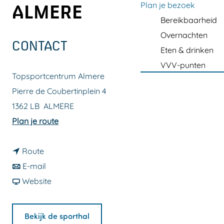
a
Plan je bezoek
ALMERE
g
Bereikbaarheid
e
Overnachten
CONTACT
Eten & drinken
VVV-punten
Topsportcentrum Almere
Pierre de Coubertinplein 4
1362 LB
ALMERE
n
Plan je route
a
n
a
Route
a
n
r
E-mail
a
a
v
T
Website
r
a
a
o
T
r
n
p
Bekijk de sporthal