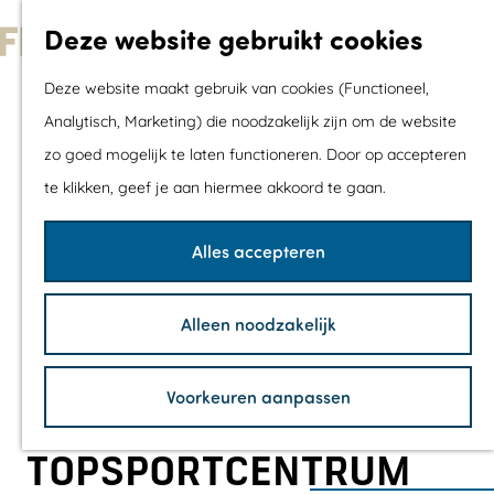
Met kids
Deze website gebruikt cookies
Shoppen
G
Mix & Match jou
Deze website maakt gebruik van cookies (Functioneel,
a
dagje uit
Analytisch, Marketing) die noodzakelijk zijn om de website
n
zo goed mogelijk te laten functioneren. Door op accepteren
a
Agenda
te klikken, geef je aan hiermee akkoord te gaan.
a
De mooiste routes
r
Wandelroutes
Alles accepteren
d
Fietsroutes
e
Wielrenroutes
Alleen noodzakelijk
h
Mountainbikerou
o
Vaarroutes
Voorkeuren aanpassen
m
TOP's
e
Fietspauzepunte
TOPSPORTCENTRUM
p