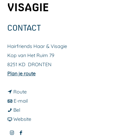
VISAGIE
a
g
e
CONTACT
Hairfriends Haar & Visagie
Kop van Het Ruim 79
8251 KD
DRONTEN
n
Plan je route
a
n
a
Route
a
n
r
E-mail
H
a
a
H
Bel
a
r
a
v
a
Website
i
H
r
a
i