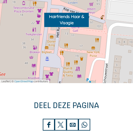
i
e
e
Hairfriends Haar &
Visagie
Leaflet
|
©
OpenStreetMap
contributors
DEEL DEZE PAGINA
D
D
D
D