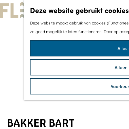
Deze website gebruikt cookies
G
Deze website maakt gebruik van cookies (Functioneel,
a
zo goed mogelijk te laten functioneren. Door op acce
n
Alles
a
a
r
Alleen
d
e
Voorkeu
h
o
m
e
BAKKER BART
p