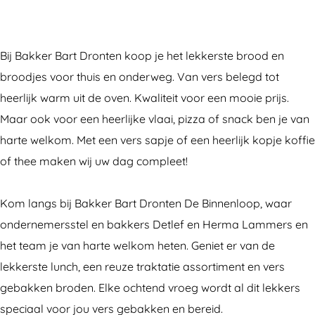
a
e
a
B
k
c
r
k
a
e
e
B
k
k
r
Bij Bakker Bart Dronten koop je het lekkerste brood en
b
a
e
k
B
broodjes voor thuis en onderweg. Van vers belegd tot
o
r
r
e
a
heerlijk warm uit de oven. Kwaliteit voor een mooie prijs.
o
t
B
r
r
Maar ook voor een heerlijke vlaai, pizza of snack ben je van
k
D
a
B
t
harte welkom. Met een vers sapje of een heerlijk kopje koffie
B
r
r
a
D
of thee maken wij uw dag compleet!
a
o
t
r
r
k
n
D
t
o
Kom langs bij Bakker Bart Dronten De Binnenloop, waar
k
t
r
D
n
ondernemersstel en bakkers Detlef en Herma Lammers en
e
e
o
r
t
het team je van harte welkom heten. Geniet er van de
r
n
n
o
e
lekkerste lunch, een reuze traktatie assortiment en vers
B
t
n
n
gebakken broden. Elke ochtend vroeg wordt al dit lekkers
a
e
t
speciaal voor jou vers gebakken en bereid.