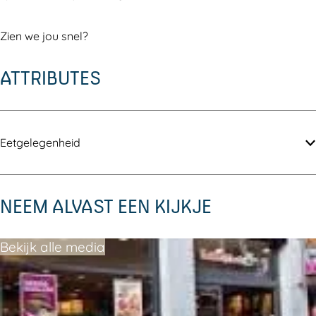
r
n
e
t
n
Zien we jou snel?
D
r
ATTRIBUTES
o
n
t
Eetgelegenheid
e
n
NEEM ALVAST EEN KIJKJE
Bekijk alle media