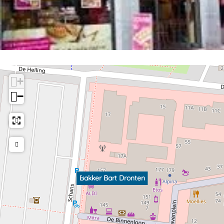
+
−
Bakker Bart Dronten