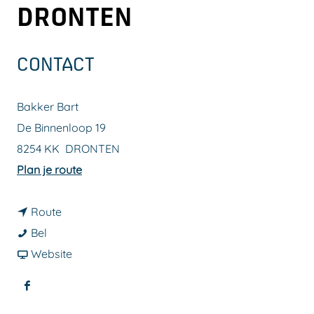
DRONTEN
a
g
e
CONTACT
Bakker Bart
De Binnenloop 19
8254 KK
DRONTEN
n
Plan je route
a
n
a
Route
B
a
r
Bel
a
a
v
B
Website
k
r
a
a
F
k
B
n
k