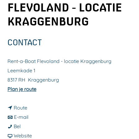
FLEVOLAND - LOCATIE
a
g
KRAGGENBURG
e
CONTACT
Rent-a-Boat Flevoland - locatie Kraggenburg
Leemkade 1
8317 RH
Kraggenburg
n
Plan je route
a
n
a
Route
a
n
r
E-mail
R
a
a
R
Bel
e
r
a
v
e
Website