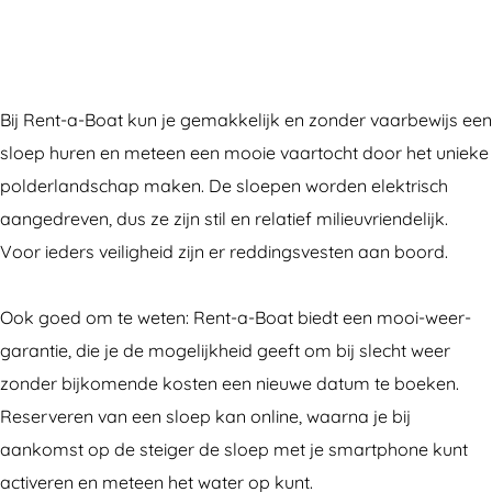
n
R
r
a
n
t
e
R
n
t
-
n
e
R
-
a
t
n
e
a
Bij Rent-a-Boat kun je gemakkelijk en zonder vaarbewijs een
-
-
t
n
-
sloep huren en meteen een mooie vaartocht door het unieke
B
a
-
t
B
polderlandschap maken. De sloepen worden elektrisch
o
-
a
-
o
aangedreven, dus ze zijn stil en relatief milieuvriendelijk.
a
B
-
a
a
Voor ieders veiligheid zijn er reddingsvesten aan boord.
t
o
B
-
t
F
a
o
B
F
Ook goed om te weten: Rent-a-Boat biedt een mooi-weer-
l
t
a
o
l
garantie, die je de mogelijkheid geeft om bij slecht weer
e
F
t
a
e
zonder bijkomende kosten een nieuwe datum te boeken.
v
l
F
t
v
Reserveren van een sloep kan online, waarna je bij
o
e
l
F
o
aankomst op de steiger de sloep met je smartphone kunt
l
v
e
l
l
activeren en meteen het water op kunt.