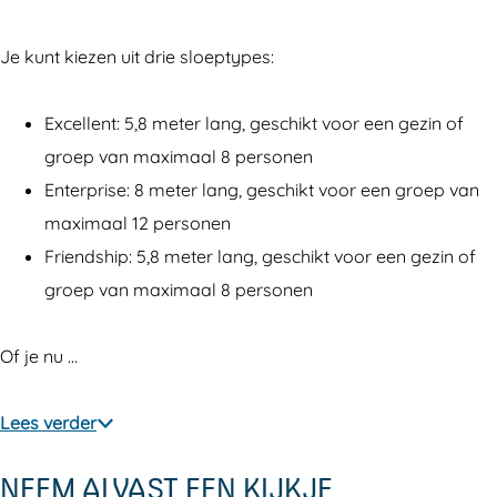
a
o
v
e
a
n
l
o
v
n
Je kunt kiezen uit drie sloeptypes:
d
a
l
o
d
-
n
a
l
-
Excellent: 5,8 meter lang, geschikt voor een gezin of
l
d
n
a
l
groep van maximaal 8 personen
o
-
d
n
o
Enterprise: 8 meter lang, geschikt voor een groep van
c
l
-
d
c
maximaal 12 personen
a
o
l
-
a
Friendship: 5,8 meter lang, geschikt voor een gezin of
t
c
o
l
t
groep van maximaal 8 personen
i
a
c
o
i
e
t
a
c
e
Of je nu …
K
i
t
a
K
r
e
i
t
r
Lees verder
a
K
e
i
a
NEEM ALVAST EEN KIJKJE
g
r
K
e
g