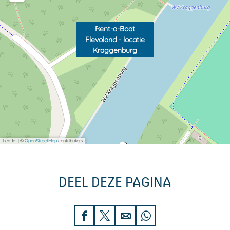
Rent-a-Boat
Flevoland - locatie
Kraggenburg
Leaflet
|
©
OpenStreetMap
contributors
DEEL DEZE PAGINA
D
D
D
D