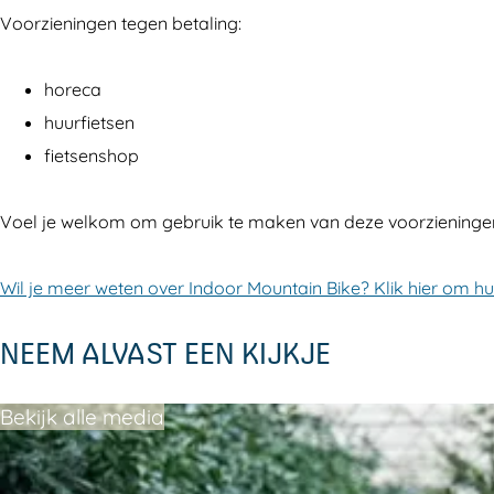
r
r
o
Voorzieningen tegen betaling:
M
M
u
o
o
n
horeca
u
u
t
huurfietsen
n
n
a
fietsenshop
t
t
i
a
a
n
Voel je welkom om gebruik te maken van deze voorzieninge
i
i
b
n
n
i
Wil je meer weten over Indoor Mountain Bike? Klik hier om h
b
b
k
NEEM ALVAST EEN KIJKJE
i
i
e
k
k
Bekijk alle media
e
e