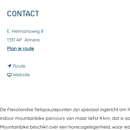
a
CONTACT
g
e
E. Heimansweg 8
1331 AP
Almere
n
Plan je route
a
n
a
Route
a
v
r
Website
a
a
F
r
n
i
F
F
e
i
i
t
De Flevolandse fietspauzepunten zijn speciaal ingericht om he
e
e
s
indoor mountainbike parcours van maar liefst 4 km, dat is 
t
t
p
Mountainbike beschikt over een horecagelegenheid, waar ied