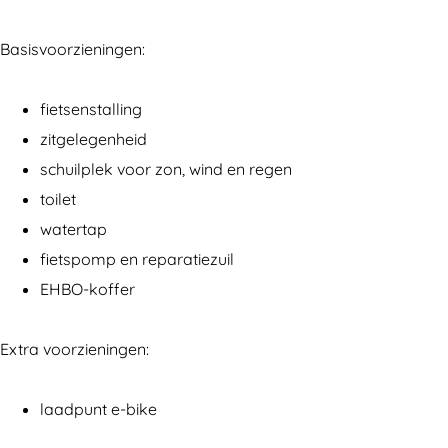
s
s
a
p
p
u
Basisvoorzieningen:
a
a
z
u
u
e
fietsenstalling
z
z
p
zitgelegenheid
e
e
u
schuilplek voor zon, wind en regen
p
p
n
toilet
u
u
t
watertap
n
n
I
fietspomp en reparatiezuil
t
t
n
EHBO-koffer
I
I
d
n
n
o
Extra voorzieningen:
d
d
o
o
o
r
laadpunt e-bike
o
o
M