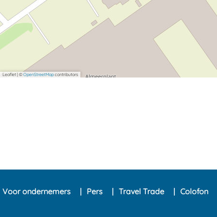
Leaflet
|
©
OpenStreetMap
contributors
Voor ondernemers
Pers
Travel Trade
Colofon