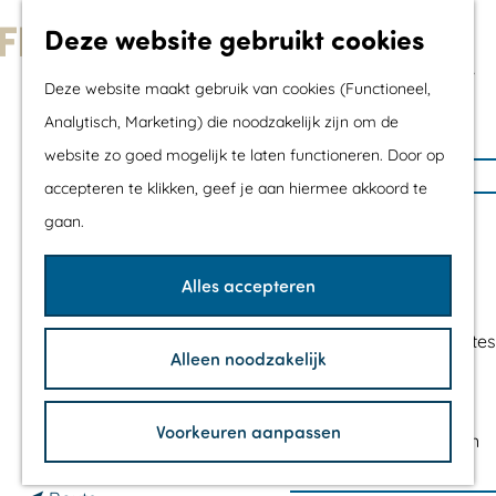
Met kids
Deze website gebruikt cookies
Shoppen
G
Mix & Match jouw
Deze website maakt gebruik van cookies (Functioneel,
a
dagje uit
Analytisch, Marketing) die noodzakelijk zijn om de
ABN-AMRO
n
website zo goed mogelijk te laten functioneren. Door op
a
Agenda
GELDAUTOMAAT
accepteren te klikken, geef je aan hiermee akkoord te
a
De mooiste routes
gaan.
r
Wandelroutes
CONTACT
d
Fietsroutes
Alles accepteren
e
Wielrenroutes
ABN-AMRO
h
Mountainbikeroutes
Alleen noodzakelijk
De Rede 2-4
o
Vaarroutes
8251 EV
DRONTEN
m
TOP's
n
Voorkeuren aanpassen
Plan je route
e
Fietspauzepunten
a
p