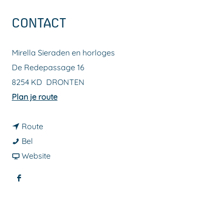
a
CONTACT
g
e
Mirella Sieraden en horloges
De Redepassage 16
8254 KD
DRONTEN
n
Plan je route
a
n
a
Route
M
a
r
Bel
i
a
v
M
Website
r
r
a
i
F
e
M
n
r
a
l
i
M
e
c
l
r
i
l