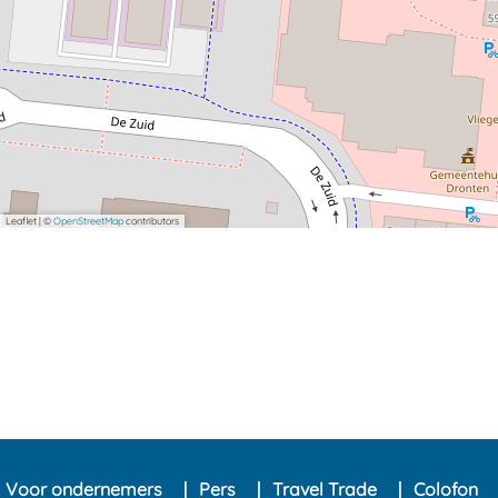
Leaflet
|
©
OpenStreetMap
contributors
Voor ondernemers
Pers
Travel Trade
Colofon