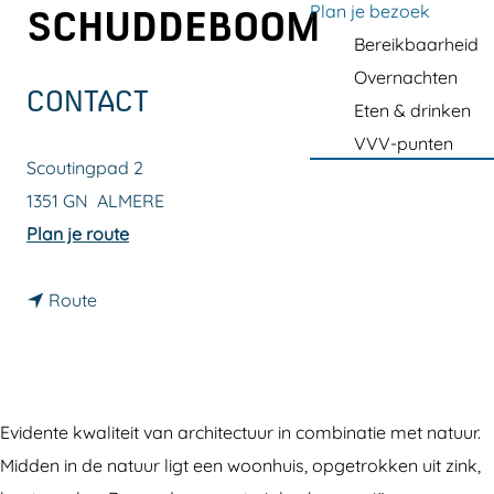
a
Plan je bezoek
SCHUDDEBOOM
g
Bereikbaarheid
e
Overnachten
CONTACT
Eten & drinken
VVV-punten
Scoutingpad 2
1351 GN
ALMERE
n
Plan je route
a
n
a
Route
a
r
a
W
r
o
W
o
Evidente kwaliteit van architectuur in combinatie met natuur.
o
n
Midden in de natuur ligt een woonhuis, opgetrokken uit zink,