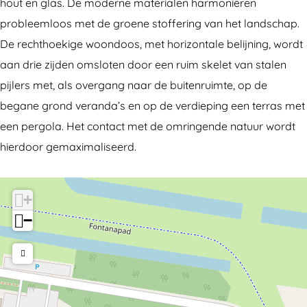
o
-
hout en glas. De moderne materialen harmoniëren
n
W
probleemloos met de groene stoffering van het landschap.
-
e
De rechthoekige woondoos, met horizontale belijning, wordt
W
r
aan drie zijden omsloten door een ruim skelet van stalen
e
k
pijlers met, als overgang naar de buitenruimte, op de
r
h
begane grond veranda’s en op de verdieping een terras met
k
u
een pergola. Het contact met de omringende natuur wordt
h
i
hierdoor gemaximaliseerd.
u
s
i
S
+
s
c
−
S
h
c
u
h
d
u
d