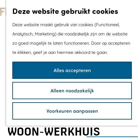
Met kids
Deze website gebruikt cookies
Shoppen
G
Mix & Match jou
Deze website maakt gebruik van cookies (Functioneel,
a
dagje uit
Analytisch, Marketing) die noodzakelijk zijn om de website
n
zo goed mogelijk te laten functioneren. Door op accepteren
a
Agenda
te klikken, geef je aan hiermee akkoord te gaan.
a
De mooiste routes
r
Wandelroutes
Alles accepteren
d
Fietsroutes
e
Wielrenroutes
Alleen noodzakelijk
h
Mountainbikerou
o
Vaarroutes
Voorkeuren aanpassen
m
TOP's
e
Fietspauzepunte
WOON-WERKHUIS
p