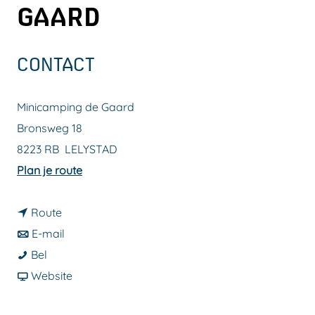
GAARD
a
g
e
CONTACT
Minicamping de Gaard
Bronsweg 18
8223 RB
LELYSTAD
n
Plan je route
a
n
a
Route
a
n
r
E-mail
M
a
a
M
Bel
i
r
a
v
i
Website
n
M
r
a
n