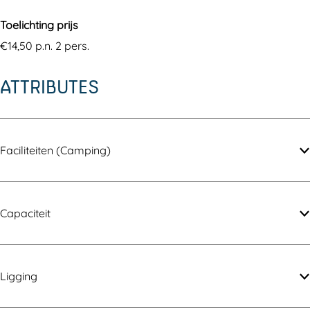
r
a
a
d
r
a
Toelichting prijs
d
r
€14,50 p.n. 2 pers.
d
ATTRIBUTES
Faciliteiten (Camping)
Capaciteit
Ligging