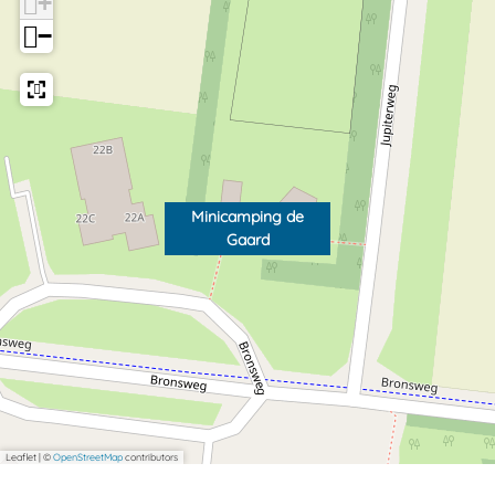
+
−
Minicamping de
Gaard
Leaflet
|
©
OpenStreetMap
contributors