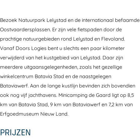
i
i
M
n
i
c
n
i
M
c
a
i
n
i
a
Bezoek Natuurpark Lelystad en de internationaal befaamde
m
c
i
n
m
Oostvaardersplassen. Er zijn vele fietspaden door de
p
a
c
i
p
prachtige natuurgebieden rond Lelystad en Flevoland.
i
m
a
c
i
Vanaf Doors Logies bent u slechts een paar kilometer
n
p
m
a
n
verwijderd van het kustgebied van Lelystad. Daar zijn
g
i
p
m
g
meerdere uitgaansgelegenheden, zoals het gezellige
d
n
i
p
d
winkelcentrum Batavia Stad en de naastgelegen
e
g
n
i
e
Bataviawerf. Aan de lange kustlijn bevinden zich bovendien
G
d
g
n
G
ook nog vijf jachthavens. Minicamping de Gaard ligt op 8,5
a
e
d
g
a
km van Batavia Stad, 9 km van Bataviawerf en 7,2 km van
a
G
e
d
a
Erfgoedmuseum Nieuw Land.
r
a
G
e
r
PRIJZEN
d
a
a
G
d