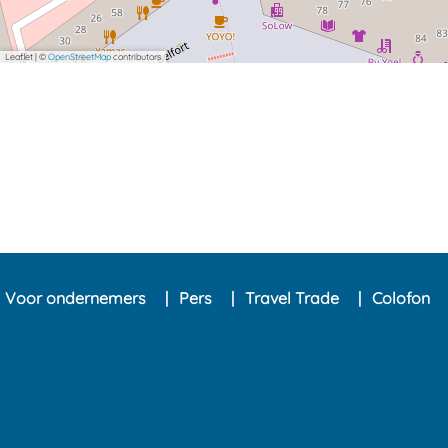
Leaflet
|
©
OpenStreetMap
contributors
Voor ondernemers
Pers
Travel Trade
Colofon