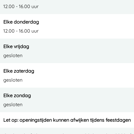
e
e
e
12.00 - 16.00 uur
f
f
Elke donderdag
A
A
12.00 - 16.00 uur
l
l
m
m
Elke vrijdag
e
e
gesloten
r
r
e
e
Elke zaterdag
gesloten
Elke zondag
gesloten
Let op: openingstijden kunnen afwijken tijdens feestdagen