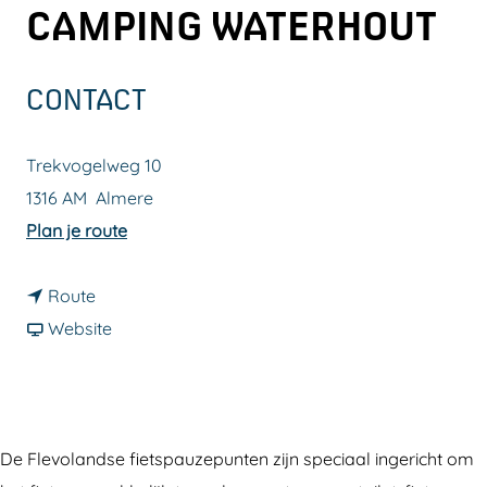
CAMPING WATERHOUT
a
g
e
CONTACT
Trekvogelweg 10
1316 AM
Almere
n
Plan je route
a
n
a
Route
a
v
r
Website
a
a
F
r
n
i
F
F
e
i
i
t
De Flevolandse fietspauzepunten zijn speciaal ingericht om