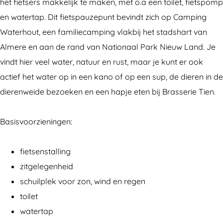
e
e
s
het fietsers makkelijk te maken, met o.a een toilet, fietspomp
t
t
p
en watertap. Dit fietspauzepunt bevindt zich op Camping
s
s
a
Waterhout, een familiecamping vlakbij het stadshart van
p
p
u
Almere en aan de rand van Nationaal Park Nieuw Land. Je
a
a
z
vindt hier veel water, natuur en rust, maar je kunt er ook
u
u
e
actief het water op in een kano of op een sup, de dieren in de
z
z
p
dierenweide bezoeken en een hapje eten bij Brasserie Tien.
e
e
u
p
p
n
Basisvoorzieningen:
u
u
t
n
n
C
fietsenstalling
t
t
a
zitgelegenheid
C
C
m
schuilplek voor zon, wind en regen
a
a
p
toilet
m
m
i
watertap