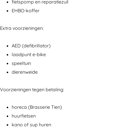
p
p
n
fietspomp en reparatiezuil
i
i
g
EHBO-koffer
n
n
W
g
g
a
Extra voorzieningen:
W
W
t
a
a
e
AED (defibrillator)
t
t
r
laadpunt e-bike
e
e
h
speeltuin
r
r
o
dierenweide
h
h
u
o
o
t
Voorzieningen tegen betaling:
u
u
t
t
horeca (Brasserie Tien)
huurfietsen
kano of sup huren