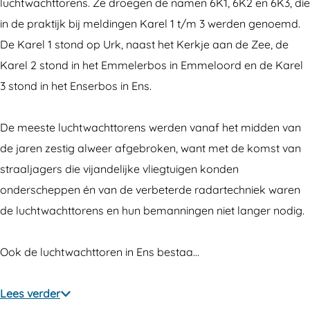
c
t
luchtwachttorens. Ze droegen de namen 6K1, 6K2 en 6K3, die
h
w
in de praktijk bij meldingen Karel 1 t/m 3 werden genoemd.
t
a
De Karel 1 stond op Urk, naast het Kerkje aan de Zee, de
w
c
Karel 2 stond in het Emmelerbos in Emmeloord en de Karel
a
h
3 stond in het Enserbos in Ens.
c
t
h
t
De meeste luchtwachttorens werden vanaf het midden van
t
o
de jaren zestig alweer afgebroken, want met de komst van
t
r
straaljagers die vijandelijke vliegtuigen konden
o
e
onderscheppen én van de verbeterde radartechniek waren
r
n
de luchtwachttorens en hun bemanningen niet langer nodig.
e
6
n
K
Ook de luchtwachttoren in Ens bestaa…
6
3
K
(
Lees verder