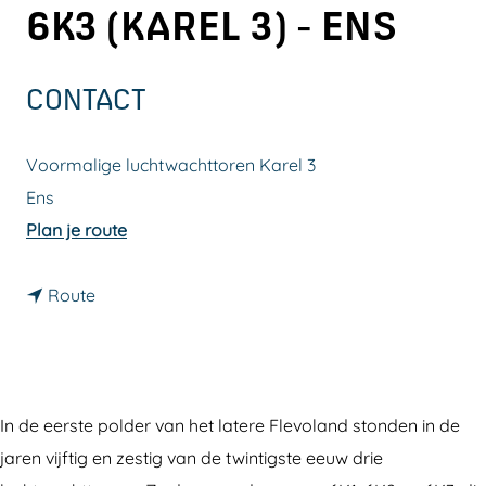
6K3 (KAREL 3) - ENS
a
g
e
CONTACT
Voormalige luchtwachttoren Karel 3
Ens
n
Plan je route
a
n
a
Route
a
r
a
L
r
u
L
c
In de eerste polder van het latere Flevoland stonden in de
u
h
jaren vijftig en zestig van de twintigste eeuw drie