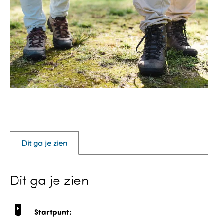
O
p
e
Dit ga je zien
n
p
Dit ga je zien
o
p
u
Startpunt: