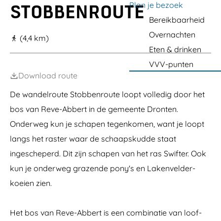
a
Plan je bezoek
STOBBENROUTE
g
Bereikbaarheid
e
Overnachten
(4,4 km)
Eten & drinken
VVV-punten
Download route
De wandelroute Stobbenroute loopt volledig door het
bos van Reve-Abbert in de gemeente Dronten.
Onderweg kun je schapen tegenkomen, want je loopt
langs het raster waar de schaapskudde staat
ingescheperd. Dit zijn schapen van het ras Swifter. Ook
kun je onderweg grazende pony's en Lakenvelder-
koeien zien.
Het bos van Reve-Abbert is een combinatie van loof-