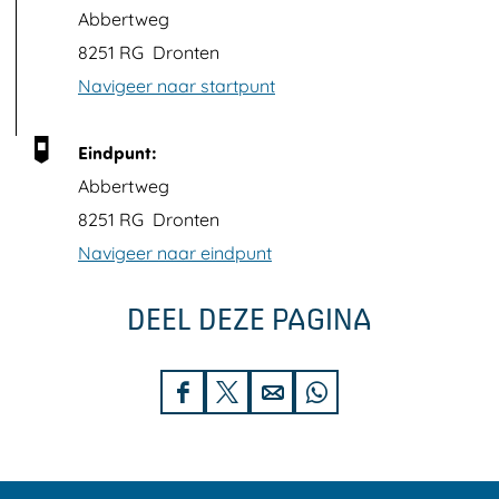
p
Abbertweg
m
8251 RG
Dronten
e
Navigeer naar startpunt
t
v
Eindpunt:
e
Abbertweg
r
8251 RG
Dronten
g
Navigeer naar eindpunt
r
o
DEEL DEZE PAGINA
t
e
D
D
D
D
a
e
e
e
e
f
e
e
e
e
b