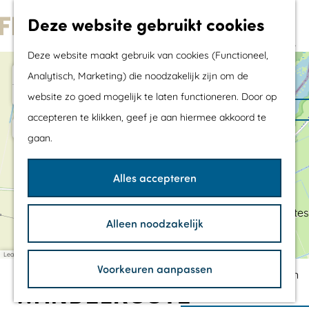
Met kids
Deze website gebruikt cookies
Shoppen
G
Mix & Match jouw
Deze website maakt gebruik van cookies (Functioneel,
a
dagje uit
+
Analytisch, Marketing) die noodzakelijk zijn om de
n
−
website zo goed mogelijk te laten functioneren. Door op
a
Agenda
accepteren te klikken, geef je aan hiermee akkoord te
a
De mooiste routes
gaan.
r
Wandelroutes
d
Fietsroutes
Alles accepteren
e
Wielrenroutes
h
Mountainbikeroutes
a
Alleen noodzakelijk
d
o
Vaarroutes
d
m
TOP's
r
Leaflet
|
©
OpenStreetMap
contributors
Voorkeuren aanpassen
e
e
Fietspauzepunten
s
WANDELROUTE
s
p