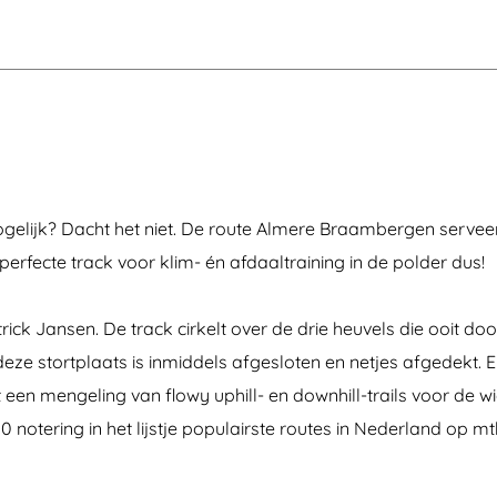
n
g
a
a
r
d
H
o
f
v
a
jk? Dacht het niet. De route Almere Braambergen serveert
n
A
perfecte track voor klim- én afdaaltraining in de polder dus!
l
m
e
ck Jansen. De track cirkelt over de drie heuvels die ooit doo
r
e
ze stortplaats is inmiddels afgesloten en netjes afgedekt. 
 een mengeling van flowy uphill- en downhill-trails voor de w
 notering in het lijstje populairste routes in Nederland op mt