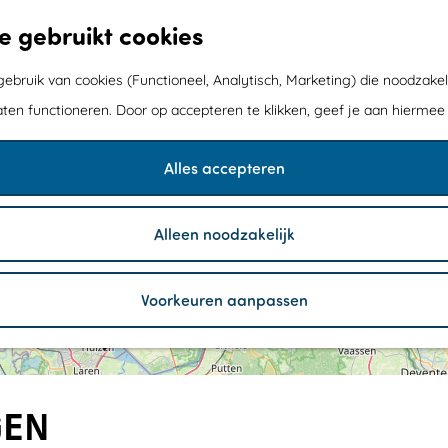
e gebruikt cookies
bruik van cookies (Functioneel, Analytisch, Marketing) die noodzakel
aten functioneren. Door op accepteren te klikken, geef je aan hiermee
Alles accepteren
Alleen noodzakelijk
Voorkeuren aanpassen
1
S
1
2
t
a
d
s
w
GEN
i
j