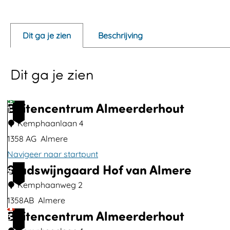
p
e
Dit ga je zien
Beschrijving
n
p
Dit ga je zien
o
p
u
Buitencentrum Almeerderhout
1
p
Kemphaanlaan 4
m
1358 AG
Almere
e
Navigeer naar startpunt
t
Stadswijngaard Hof van Almere
B
2
v
u
Kemphaanweg 2
e
i
1358AB
Almere
r
Buitencentrum Almeerderhout
t
S
3
g