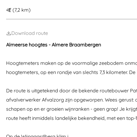
a
(7,2 km)
g
e
Download route
Almeerse hoogtes - Almere Braambergen
Hoogtemeters maken op de voormalige zeebodem onmogeli
hoogtemeters, op een rondje van slechts 7,3 kilometer. De 
De route is uitgetekend door de bekende routebouwer Patri
afvalverwerker Afvalzorg zijn opgeworpen. Wees gerust: de
schapen op en er groeien wijnranken - geen grap! Je krijgt
route heeft inmiddels landelijke bekendheid, met een top-10
Op de Wijngaardberg klim j…