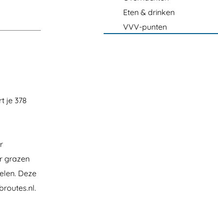
Eten & drinken
VVV-punten
 je 378
r
Er grazen
ielen. Deze
broutes.nl.