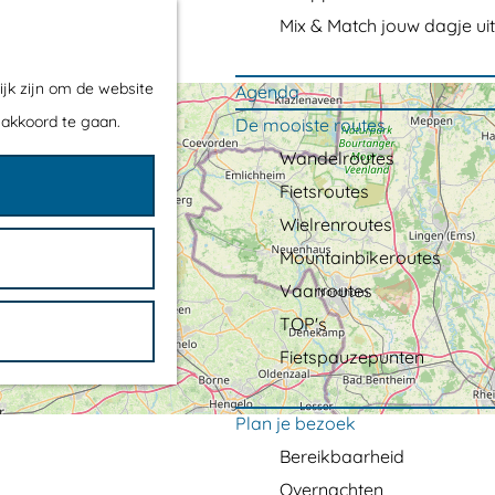
Mix & Match jouw dagje uit
ijk zijn om de website
Agenda
 akkoord te gaan.
De mooiste routes
Wandelroutes
Fietsroutes
Wielrenroutes
Mountainbikeroutes
Vaarroutes
TOP's
Fietspauzepunten
Plan je bezoek
Bereikbaarheid
Overnachten