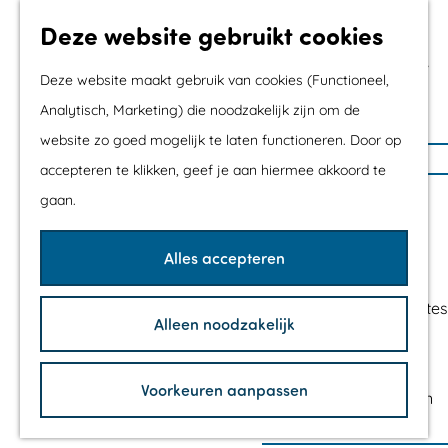
Met kids
Deze website gebruikt cookies
Shoppen
Mix & Match jouw
Deze website maakt gebruik van cookies (Functioneel,
dagje uit
Analytisch, Marketing) die noodzakelijk zijn om de
website zo goed mogelijk te laten functioneren. Door op
G
Agenda
accepteren te klikken, geef je aan hiermee akkoord te
a
De mooiste routes
gaan.
n
Wandelroutes
a
Fietsroutes
Alles accepteren
a
Wielrenroutes
r
Mountainbikeroutes
Alleen noodzakelijk
d
Vaarroutes
e
TOP's
h
Voorkeuren aanpassen
Fietspauzepunten
o