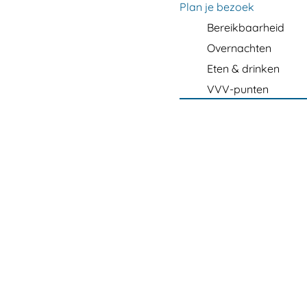
m
Plan je bezoek
e
Bereikbaarheid
p
Overnachten
a
Eten & drinken
g
VVV-punten
e