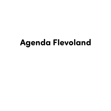
Agenda Flevoland
In Flevoland is een hele hoop te beleven! Bekijk in de agenda
hieronder wat er de komende tijd in Flevoland te zien en te
doen is: een agenda met evenementen, workshops,
excursies, lezingen, rondleidingen, festivals, concerten en
theatervoorstellingen. Dit is dé uitagenda van Flevoland.