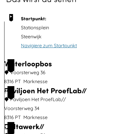
i
t
Startpunkt:
B
Stationsplein
i
Steenwijk
l
Navigiere zum Startpunkt
d
ö
Waterloopbos
1
f
Voorsterweg 36
f
8316 PT
Marknesse
n
Paviljoen Het ProefLab//
W
2
e
a
Paviljoen Het ProefLab//
n
t
Voorsterweg 34
e
8316 PT
Marknesse
Deltawerk//
r
P
3