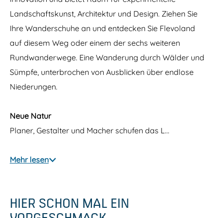
e
n
r
Landschaftskunst, Architektur und Design. Ziehen Sie
y
s
p
Ihre Wanderschuhe an und entdecken Sie Flevoland
l
auf diesem Weg oder einem der sechs weiteren
a
s
Rundwanderwege. Eine Wanderung durch Wälder und
s
e
Sümpfe, unterbrochen von Ausblicken über endlose
n
Niederungen.
Neue Natur
Planer, Gestalter und Macher schufen das L…
Mehr lesen
HIER SCHON MAL EIN
VORGESCHMACK