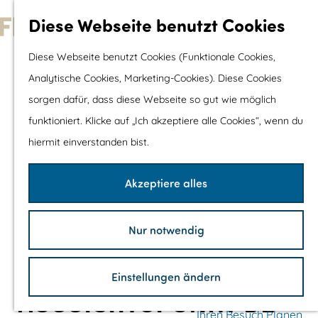
Wassersport &
Diese Webseite benutzt Cookies
Wasserspaß
G
Diese Webseite benutzt Cookies (Funktionale Cookies,
Mit Kinder
e
Analytische Cookies, Marketing-Cookies). Diese Cookies
Shopping
h
sorgen dafür, dass diese Webseite so gut wie möglich
e
funktioniert. Klicke auf „Ich akzeptiere alle Cookies“, wenn du
Die schönsten Routen
n
hiermit einverstanden bist.
Wandern
S
Radfahren
i
Akzeptiere alles
Rennradfahren
e
Schaluppenfahre
z
Mountainbiking
Nur notwendig
u
TOP's
r
Fahrradrastplätz
Einstellungen ändern
H
AUSSICHTSPUNKT DE
o
Ihren Besuch Planen