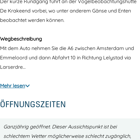
u
s
Der kurze Rundgang führt an der Vogelbeobachtungshütte
s
i
De Krakeend vorbei, wo unter anderem Gänse und Enten
s
c
beobachtet werden können.
i
h
c
t
Wegbeschreibung
h
s
Mit dem Auto nehmen Sie die A6 zwischen Amsterdam und
t
p
Emmeloord und dann Abfahrt 10 in Richtung Lelystad via
s
u
Larserdre…
p
n
u
k
Mehr lesen
n
t
ÖFFNUNGSZEITEN
k
D
t
e
D
P
Ganzjährig geöffnet. Dieser Aussichtspunkt ist bei
e
o
schlechtem Wetter möglicherweise schlecht zugänglich,