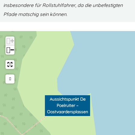
P
e
insbesondere für Rollstuhlfahrer, da die unbefestigten
o
l
Pfade matschig sein können.
e
r
l
u
r
i
+
u
t
−
i
e
t
r
e
–
r
O
–
o
Aussichtspunkt De
O
s
Poelruiter –
o
t
Oostvaardersplassen
s
v
t
a