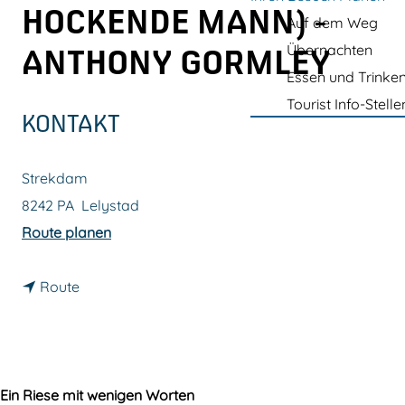
m
HOCKENDE MANN) -
Auf dem Weg
e
Übernachten
ANTHONY GORMLEY
p
Essen und Trinke
a
Tourist Info-Stelle
g
KONTAKT
e
Strekdam
8242 PA
Lelystad
b
Route planen
i
b
s
Route
i
E
s
x
E
p
x
o
Ein Riese mit wenigen Worten