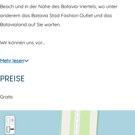
n
e
Beach und in der Nähe des Batavia-Viertels, wo unter
d
M
anderem das Batavia Stad Fashion Outlet und das
e
a
Batavialand auf Sie warten.
M
n
a
n
Wir können uns vor…
n
)
n
-
Mehr lesen
)
A
PREISE
-
n
A
t
n
h
Gratis
t
o
h
n
+
o
y
−
n
G