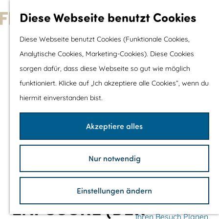
Wassersport &
Diese Webseite benutzt Cookies
Wasserspaß
G
Diese Webseite benutzt Cookies (Funktionale Cookies,
Mit Kinder
e
Analytische Cookies, Marketing-Cookies). Diese Cookies
Shopping
h
sorgen dafür, dass diese Webseite so gut wie möglich
e
funktioniert. Klicke auf „Ich akzeptiere alle Cookies“, wenn du
Die schönsten Routen
n
hiermit einverstanden bist.
Wandern
S
Radfahren
i
Akzeptiere alles
Rennradfahren
e
Schaluppenfahre
z
Mountainbiking
Nur notwendig
u
TOP's
r
Fahrradrastplätz
Einstellungen ändern
H
EXPOSURE (DER
o
Ihren Besuch Planen