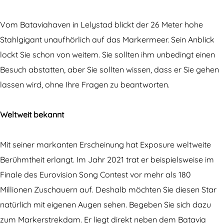
p
s
o
u
Vom Bataviahaven in Lelystad blickt der 26 Meter hohe
s
r
Stahlgigant unaufhörlich auf das Markermeer. Sein Anblick
u
e
lockt Sie schon von weitem. Sie sollten ihm unbedingt einen
r
(
Besuch abstatten, aber Sie sollten wissen, dass er Sie gehen
e
d
lassen wird, ohne Ihre Fragen zu beantworten.
(
e
d
r
Weltweit bekannt
e
h
r
o
Mit seiner markanten Erscheinung hat Exposure weltweite
h
c
Berühmtheit erlangt. Im Jahr 2021 trat er beispielsweise im
o
k
Finale des Eurovision Song Contest vor mehr als 180
c
e
Millionen Zuschauern auf. Deshalb möchten Sie diesen Star
k
n
natürlich mit eigenen Augen sehen. Begeben Sie sich dazu
e
d
zum Markerstrekdam. Er liegt direkt neben dem Batavia