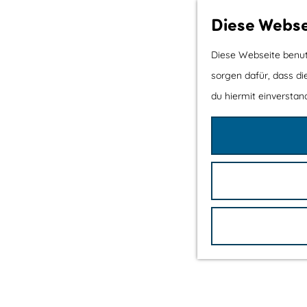
Diese Webse
Diese Webseite benutz
sorgen dafür, dass di
du hiermit einverstand
G
e
h
e
n
S
i
e
z
u