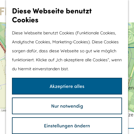
Wassersport &
Diese Webseite benutzt
a
d
Wasserspaß
Cookies
G
d
Mit Kinder
r
e
e
+
Diese Webseite benutzt Cookies (Funktionale Cookies,
Shopping
s
h
−
s
Analytische Cookies, Marketing-Cookies). Diese Cookies
a
D
e
1
d
sorgen dafür, dass diese Webseite so gut wie möglich
e
Die schönsten Routen
d
n
r
r
funktioniert. Klicke auf „Ich akzeptiere alle Cookies“, wenn
2
Wandern
'
e
S
S
du hiermit einverstanden bist.
Radfahren
s
t
i
s
H
3
a
Rennradfahren
o
e
r
Akzeptiere alles
r
Schaluppenfahren
-
z
s
T
Mountainbiking
t
u
u
e
r
TOP's
Nur notwendig
r
r
m
Leaflet
|
©
OpenStreetMap
contributors
w
Fahrradrastplätze
'
H
o
i
l
STILLE KERN ROUTE -
Einstellungen ändern
m
o
d
H
Ihren Besuch Planen