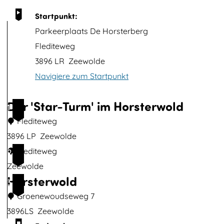
t
Startpunkt:
B
Parkeerplaats De Horsterberg
i
Flediteweg
l
3896 LR
Zeewolde
d
Navigiere zum Startpunkt
ö
f
Der 'Star-Turm' im Horsterwold
1
f
Flediteweg
n
3896 LP
Zeewolde
e
D
Flediteweg
2
n
e
Zeewolde
Horsterwold
r
3
'
Groenewoudseweg 7
S
3896LS
Zeewolde