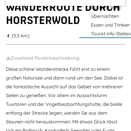
m
o
WANDERROUTE DURCH
Auf dem Weg
r
e
s
Übernachten
HORSTERWOLD
t
p
e
Essen und Trinken
a
r
Tourist Info-Stellen
w
(5,5 km)
g
o
l
e
d
Download Routenbeschreibung
Diese schöne Wanderstrecke führt erst zu einem
großen Natursee und dann rund um den See. Dabei ist
die fantastische Aussicht auf das Gebiet von mehreren
Seiten zu genießen. Vor allem im Aussichtsturm
Tuurtoren und der Vogelbeobachtungshütte, die beide
entlang der Strecke liegen, werden Sie aus dem
Staunen nicht herauskommen. Mit etwas Glück lässt
sich ein Rothirsch, Konikpferd, Seeadler oder Fuchs