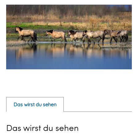
P
o
p
Das wirst du sehen
u
p
Das wirst du sehen
m
i