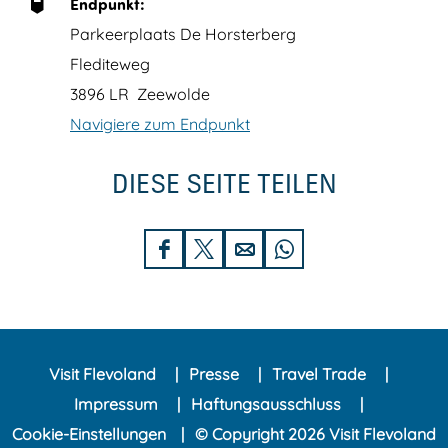
t
H
Endpunkt:
a
o
Parkeerplaats De Horsterberg
r
r
Flediteweg
-
s
3896 LR
Zeewolde
T
t
Navigiere zum Endpunkt
u
e
DIESE SEITE TEILEN
r
r
m
w
'
o
D
D
D
D
i
l
i
i
i
i
m
d
e
e
e
e
H
s
s
s
s
o
Visit Flevoland
Presse
Travel Trade
e
e
e
e
r
Impressum
Haftungsausschluss
S
S
S
S
s
Cookie-Einstellungen
© Copyright 2026 Visit Flevoland
e
e
e
e