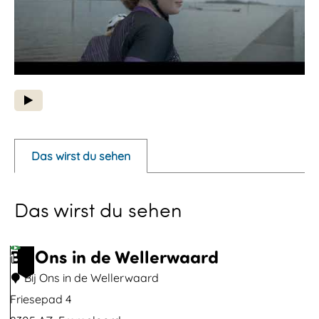
P
o
p
Das wirst du sehen
u
p
Das wirst du sehen
m
i
t
Bij Ons in de Wellerwaard
1
d
Bij Ons in de Wellerwaard
e
Friesepad 4
m