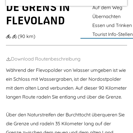
n
O
r
n
m
i
n
DE GRENS IN
b
z
i
i
b
S
R
k
Auf dem Weg
H
e
t
o
V
j
n
o
e
a
I
D
e
l
B
s
e
z
g
s
Übernachten
a
FLEVOLAND
Z
e
t
p
u
p
e
e
K
z
O
V
P
l
i
Essen und Trinken
n
a
e
N
o
r
a
a
t
k
l
-
o
Tourist Info-Stellen
o
t
e
(90 km)
u
l
g
P
r
e
z
n
i
u
a
s
f
B
g
e
l
m
u
t
L
u
e
a
l
a
i
w
a
Download Routenbeschreibung
d
b
t
o
n
e
/
e
o
Während der Flevopolder von Wasser umgeben ist wie
K
/
n
n
o
g
d
ein Schloss mit Wassergraben, ist der Nordostpolder
r
e
e
t
mit dem alten Land verbunden. Auf dieser 90 Kilometer
w
V
o
o
langen Route radeln Sie entlang und über die Grenze.
o
o
n
r
D
s
Über den Naturstreifen der Burchttocht überqueren Sie
e
t
V
die Grenze und radeln 35 Kilometer lang auf der
o
o
Grenze zwischen dem neuen und dem alten Land.