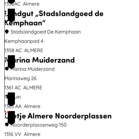
e
r
C
1358AC
Almere
8
n
Landgut „Stadslandgoed de
c
i
2
Kemphaan“
s
r
9
D
k
Stadslandgoed De Kemphaan
e
e
Kemphaanpad 4
E
l
1358 AC
ALMERE
Marina Muiderzand
e
b
L
3
m
o
a
Marina Muiderzand
0
h
s
n
Marinaweg 26
o
-
d
1361 AC
ALMERE
f
e
g
M
Duin
3
i
u
a
1363 AA
Almere
1
Loetje Almere Noorderplassen
n
t
r
3
M
„
i
Noorderplassenweg 150
2
u
S
n
1316 VV
Almere