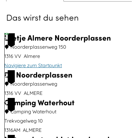
p
Das wirst du sehen
m
i
t
Loetje Almere Noorderplassen
1
d
Noorderplassenweg 150
e
1316 VV
Almere
m
Navigiere zum Startpunkt
V
De Noorderplassen
L
2
i
o
Noorderplassenweg
d
e
1316 VV
ALMERE
e
Camping Waterhout
t
D
3
o
j
e
Camping Waterhout
W
e
N
Trekvogelweg 10
i
A
o
1316AM
ALMERE
e