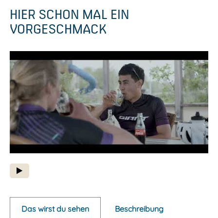
HIER SCHON MAL EIN
VORGESCHMACK
P
o
p
Das wirst du sehen
Beschreibung
u