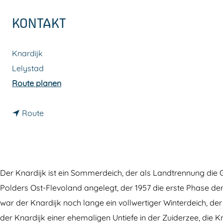
m
KONTAKT
e
p
Knardijk
a
Lelystad
g
b
Route planen
e
i
b
s
Route
i
K
s
n
K
a
n
r
Der Knardijk ist ein Sommerdeich, der als Landtrennung die 
a
d
Polders Ost-Flevoland angelegt, der 1957 die erste Phase der
r
i
war der Knardijk noch lange ein vollwertiger Winterdeich, 
d
j
der Knardijk einer ehemaligen Untiefe in der Zuiderzee, die 