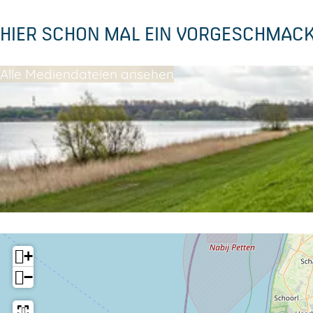
i
k
HIER SCHON MAL EIN VORGESCHMAC
j
k
Alle Mediendateien ansehen
+
−