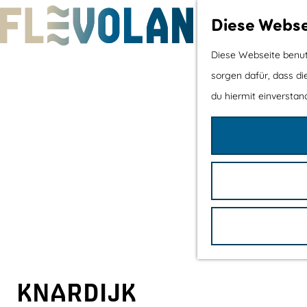
Diese Webse
G
Diese Webseite benutz
e
sorgen dafür, dass di
h
du hiermit einverstand
e
n
S
i
e
z
u
r
H
KNARDIJK
o