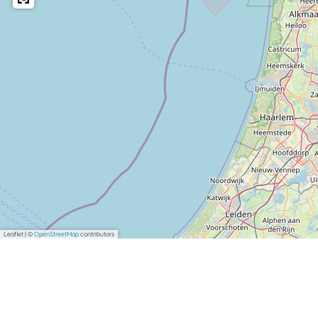
Leaflet
|
©
OpenStreetMap
contributors