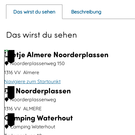
p
Das wirst du sehen
Beschreibung
u
p
Das wirst du sehen
m
i
t
Loetje Almere Noorderplassen
1
d
Noorderplassenweg 150
e
1316 VV
Almere
m
Navigiere zum Startpunkt
V
De Noorderplassen
L
2
i
o
Noorderplassenweg
d
e
1316 VV
ALMERE
e
Camping Waterhout
t
D
3
o
j
e
Camping Waterhout
W