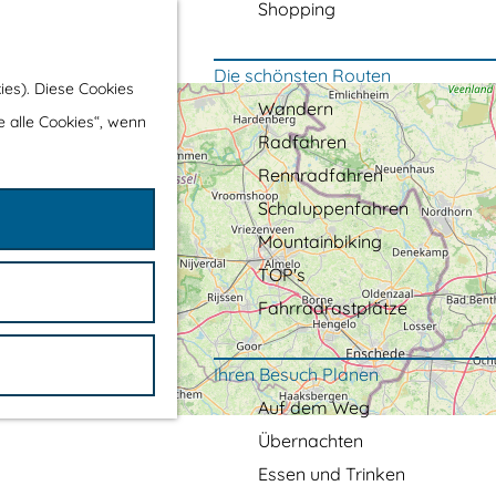
Shopping
Die schönsten Routen
ies). Diese Cookies
Wandern
e alle Cookies“, wenn
Radfahren
Rennradfahren
Schaluppenfahren
Mountainbiking
TOP's
Fahrradrastplätze
Ihren Besuch Planen
Auf dem Weg
Übernachten
Essen und Trinken