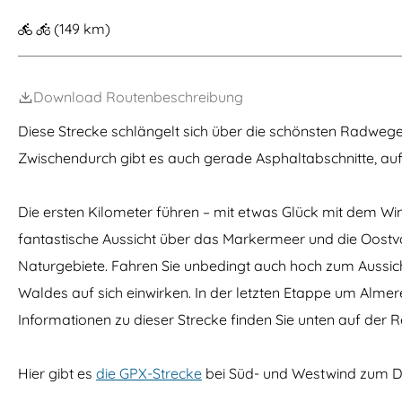
m
(149 km)
e
p
Download Routenbeschreibung
a
g
Diese Strecke schlängelt sich über die schönsten Radwege
e
Zwischendurch gibt es auch gerade Asphaltabschnitte, a
Die ersten Kilometer führen – mit etwas Glück mit dem Win
fantastische Aussicht über das Markermeer und die Oostva
Naturgebiete. Fahren Sie unbedingt auch hoch zum Aussicht
Waldes auf sich einwirken. In der letzten Etappe um Alm
Informationen zu dieser Strecke finden Sie unten auf der R
Hier gibt es
die GPX-Strecke
bei Süd- und Westwind zum 