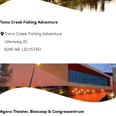
L
e
l
Toms Creek Fishing Adventure
y
T
Toms Creek Fishing Adventure
s
o
Uilenweg 2C
t
m
8245 AB
LELYSTAD
a
s
d
C
r
e
e
k
F
i
Agora Theater, Bioscoop & Congrescentrum