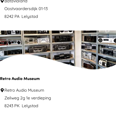
M
Batavialand
r
u
Oostvaardersdijk 01-13
b
s
8242 PA
Lelystad
e
e
S
u
c
m
h
B
o
a
k
t
l
a
a
v
Retro Audio Museum
n
i
d
R
Retro Audio Museum
a
e
Zeilweg 2g 1e verdieping
l
t
8243 PK
Lelystad
a
r