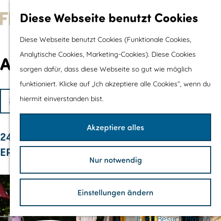
Wassersport &
Diese Webseite benutzt Cookies
Wasserspaß
G
Diese Webseite benutzt Cookies (Funktionale Cookies,
Mit Kinder
e
Analytische Cookies, Marketing-Cookies). Diese Cookies
Shopping
Attraktionen / Museen
h
sorgen dafür, dass diese Webseite so gut wie möglich
e
funktioniert. Klicke auf „Ich akzeptiere alle Cookies“, wenn du
Die schönsten Routen
n
W
S
hiermit einverstanden bist.
Wandern
Filter
S
o
Radfahren
a
i
r
Akzeptiere alles
Rennradfahren
S
s
24
e
t
Schaluppenfahre
o
ERGEBNISSE
z
i
m
Mountainbiking
Nur notwendig
r
u
e
TOP's
ö
t
r
r
Fahrradrastplätz
Einstellungen ändern
i
H
c
e
e
o
n
Ihren Besuch Planen