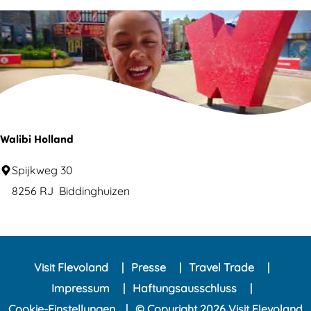
n
o
d
A
u
d
i
o
M
Walibi Holland
u
W
Spijkweg 30
s
a
8256 RJ
Biddinghuizen
e
l
u
i
m
b
Visit Flevoland
Presse
Travel Trade
i
Impressum
Haftungsausschluss
H
Cookie-Einstellungen
© Copyright 2026 Visit Flevoland