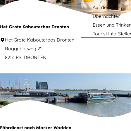
h
r
m
n
Auf dem Weg
e
t
e
a
Übernachten
n
p
c
e
Essen und Trinke
Het Grote Kabouterbos Dronten
n
a
h
Tourist Info-Stelle
s
a
g
H
:
Het Grote Kabouterbos Dronten
c
e
t
e
Roggebotweg 21
h
t
8251 PS
DRONTEN
d
:
G
u
r
o
u
t
n
e
t
K
a
e
b
Fährdienst nach Marker Wadden