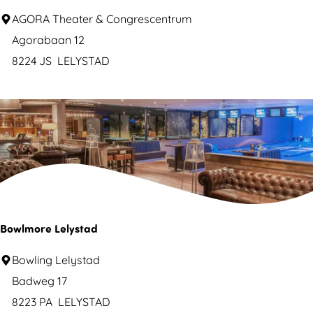
s
A
AGORA Theater & Congrescentrum
h
g
Agorabaan 12
i
o
8224 JS
LELYSTAD
n
r
g
a
A
T
d
h
v
e
e
a
n
t
t
e
Bowlmore Lelystad
u
r
r
B
Bowling Lelystad
,
e
o
Badweg 17
B
w
8223 PA
LELYSTAD
i