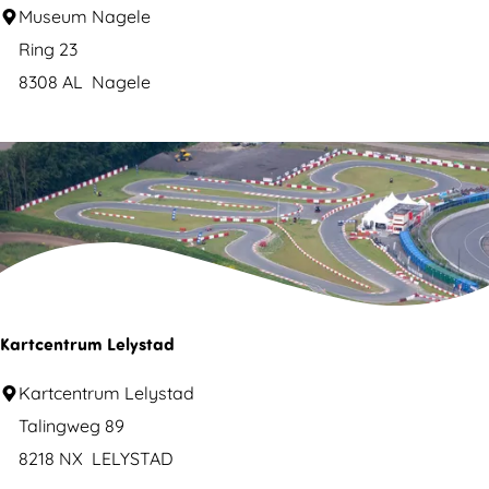
W
M
Museum Nagele
a
u
Ring 23
l
s
8308 AL
Nagele
d
e
a
u
l
m
s
N
S
a
p
g
i
e
e
l
Kartcentrum Lelystad
l
e
K
Kartcentrum Lelystad
p
a
Talingweg 89
l
r
8218 NX
LELYSTAD
a