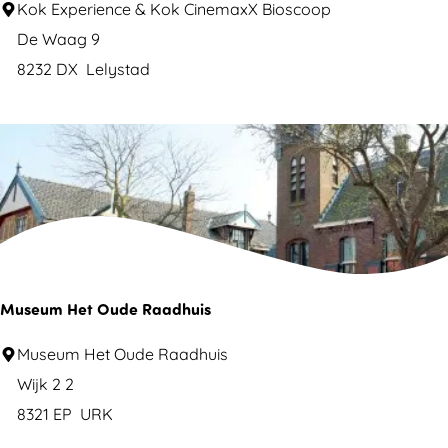
f
K
Kok Experience & Kok CinemaxX Bioscoop
l
f
o
De Waag 9
u
k
8232 DX
Lelystad
c
E
h
x
t
p
e
e
r
r
l
i
e
e
b
n
Museum Het Oude Raadhuis
n
c
i
M
Museum Het Oude Raadhuis
e
s
u
Wijk 2 2
&
s
8321 EP
URK
C
e