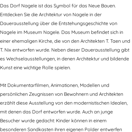
u
e
m
s
N
Das Dorf Nagele ist das Symbol für das Neue Bauen.
m
u
N
e
a
Entdecken Sie die Architektur von Nagele in der
N
m
a
u
g
Dauerausstellung über die Entstehungsgeschichte von
a
N
g
m
e
Nagele im Museum Nagele. Das Museum befindet sich in
g
a
e
N
l
einer ehemaligen Kirche, die von den Architekten T. Taen und
e
g
l
a
e
T. Nix entworfen wurde. Neben dieser Dauerausstellung gibt
l
e
e
g
es Wechselausstellungen, in denen Architektur und bildende
e
l
e
Kunst eine wichtige Rolle spielen.
e
l
e
Mit Dokumentarfilmen, Animationen, Modellen und
persönlichen Zeugnissen von Bewohnern und Architekten
erzählt diese Ausstellung von den modernistischen Idealen,
mit denen das Dorf entworfen wurde. Auch an junge
Besucher wurde gedacht: Kinder können in einem
besonderen Sandkasten ihren eigenen Polder entwerfen