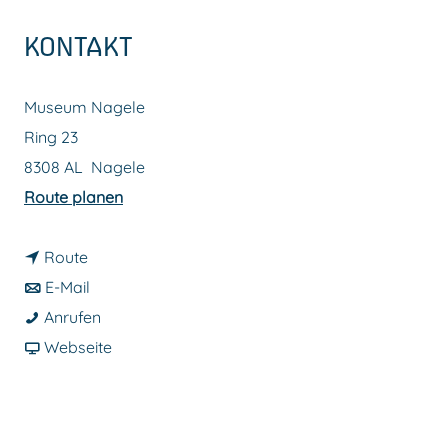
m
KONTAKT
e
p
Museum Nagele
a
Ring 23
g
8308 AL
Nagele
e
b
Route planen
i
b
s
Route
i
b
M
E-Mail
s
i
M
u
Anrufen
M
s
u
a
s
Webseite
u
M
s
b
e
s
u
e
M
u
e
s
u
u
m