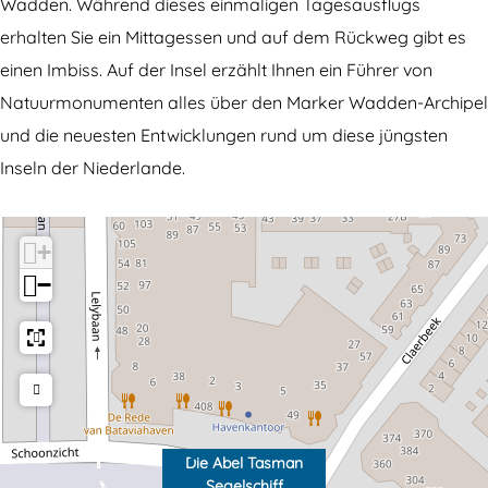
e
b
Wadden. Während dieses einmaligen Tagesausflugs
A
e
erhalten Sie ein Mittagessen und auf dem Rückweg gibt es
b
l
einen Imbiss. Auf der Insel erzählt Ihnen ein Führer von
e
T
Natuurmonumenten alles über den Marker Wadden-Archipel
l
a
und die neuesten Entwicklungen rund um diese jüngsten
T
s
Inseln der Niederlande.
a
m
s
a
+
m
n
−
a
S
n
e
S
g
e
e
g
l
e
s
Die Abel Tasman
Segelschiff