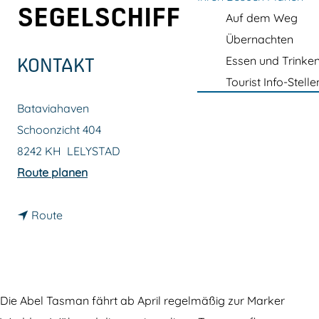
m
SEGELSCHIFF
Auf dem Weg
e
Übernachten
p
Essen und Trinke
KONTAKT
a
Tourist Info-Stelle
g
Bataviahaven
e
Schoonzicht 404
8242 KH
LELYSTAD
b
Route planen
i
b
s
Route
i
D
s
i
D
e
i
A
Die Abel Tasman fährt ab April regelmäßig zur Marker