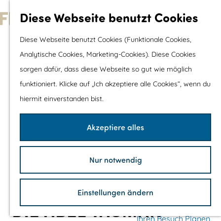
Wassersport &
Diese Webseite benutzt Cookies
Wasserspaß
G
Diese Webseite benutzt Cookies (Funktionale Cookies,
Mit Kinder
e
Analytische Cookies, Marketing-Cookies). Diese Cookies
Shopping
h
sorgen dafür, dass diese Webseite so gut wie möglich
e
funktioniert. Klicke auf „Ich akzeptiere alle Cookies“, wenn du
Die schönsten Routen
n
hiermit einverstanden bist.
Wandern
S
Radfahren
i
Akzeptiere alles
Rennradfahren
e
Schaluppenfahre
z
Mountainbiking
Nur notwendig
u
TOP's
r
Fahrradrastplätz
Einstellungen ändern
H
DIE ABEL TASMAN
o
Ihren Besuch Planen