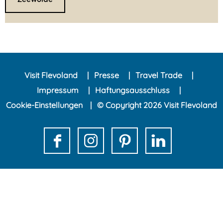
Visit Flevoland
Presse
Travel Trade
Impressum
Haftungsausschluss
Cookie-Einstellungen
© Copyright 2026 Visit Flevoland
F
I
P
L
a
n
i
i
c
s
n
n
e
t
t
k
b
a
e
e
o
g
r
d