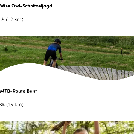
P
r
o
Wise Owl-Schnitzeljagd
i
a
u
l
W
(1,2 km)
g
t
z
i
g
e
p
s
e
S
a
e
n
c
r
O
b
h
a
w
u
o
d
l
r
k
i
-
g
l
e
S
MTB-Route Bant
z
a
s
c
u
n
M
(1,9 km)
h
m
d
T
n
F
-
B
i
a
W
-