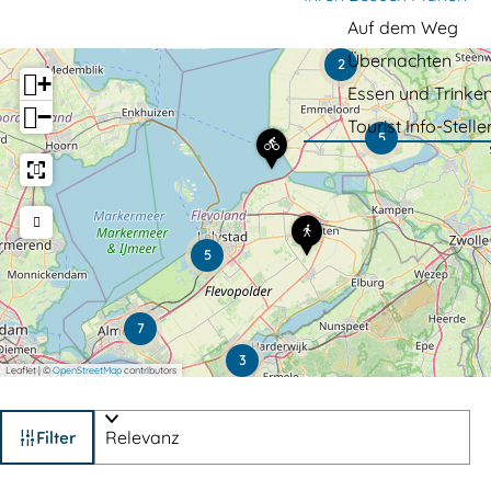
r
Auf dem Weg
H
Übernachten
o
2
+
Essen und Trinke
m
−
Tourist Info-Stelle
e
F
5
a
p
h
r
a
r
W
g
a
a
d
5
e
n
r
d
o
e
u
r
7
t
w
e
3
e
Leaflet
|
©
OpenStreetMap
contributors
R
g
o
N
n
W
a
S
d
Filter
t
o
o
u
a
o
r
s