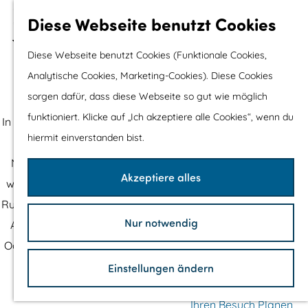
n
GESCHENK DES MEERES
S
Wassersport &
h
Diese Webseite benutzt Cookies
d
Routen, um Flevoland zu entdecken
e
Wasserspaß
Kommen Sie Radeln, Wandern oder Segeln
r
e
g
Diese Webseite benutzt Cookies (Funktionale Cookies,
Mit Kinder
e
r
e
Analytische Cookies, Marketing-Cookies). Diese Cookies
Shopping
n
n
l
sorgen dafür, dass diese Webseite so gut wie möglich
G
n
funktioniert. Klicke auf „Ich akzeptiere alle Cookies“, wenn du
Die schönsten Routen
In Flevoland haben Sie Raum zum Wandern, Radfahren und
e
hiermit einverstanden bist.
Wandern
Bootfahren. Unterwegs entdecken Sie die schönsten
h
Radfahren
Naturgebiete, unsere Deiche, Küsten und Strände, unsere
e
Akzeptiere alles
Rennradfahren
weiten Gewässer und unsere Dörfer und Städte. Suchen Sie
n
Schaluppenfahre
Ruhe und Frieden oder Gemütlichkeit? Für die Natur oder die
S
Mountainbiking
Nur notwendig
Architektur? Wählen Sie hier die Route, die zu Ihnen passt.
i
TOP's
Oder gehen Sie über den Menüpunkt '
die schönsten Routen
'
e
Fahrradrastplätz
direkt zu den
Fahrradrouten
,
Wanderrouten
oder
z
Einstellungen ändern
Segelrouten
.
u
Ihren Besuch Planen