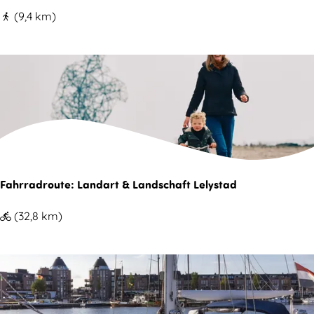
z
t
W
(9,4 km)
r
M
e
o
a
n
u
r
d
t
k
e
e
n
l
V
e
b
o
s
o
o
s
s
Fahrradroute: Landart & Landschaft Lelystad
r
e
-
s
F
(32,8 km)
W
t
a
a
e
h
n
r
r
d
b
r
e