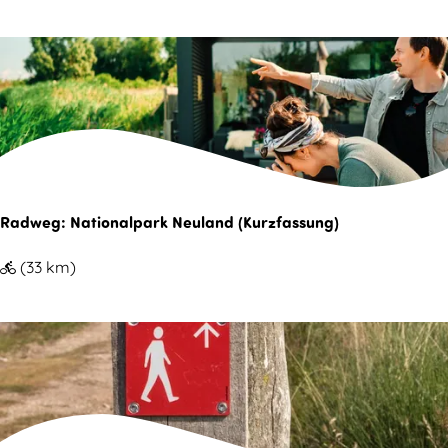
&
o
m
L
r
e
a
s
r
n
t
e
d
e
H
s
r
a
c
w
v
h
o
Radweg: Nationalpark Neuland (Kurzfassung)
e
a
l
n
R
(33 km)
f
d
a
t
F
d
L
a
w
e
h
e
l
r
g
y
r
: