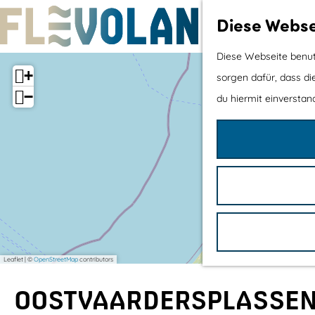
Diese Webse
G
Diese Webseite benutz
+
e
sorgen dafür, dass di
−
h
du hiermit einverstand
e
n
S
i
e
z
u
Leaflet
|
©
OpenStreetMap
contributors
r
H
OOSTVAARDERSPLASSEN
o