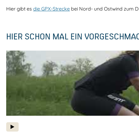
Hier gibt es
die GPX-Strecke
bei Nord- und Ostwind zum 
HIER SCHON MAL EIN VORGESCHMA
P
o