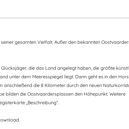
J
d
l
a
v
n
e
v
n
a
t
n
u
d
r
e
e
n seiner gesamten Vielfalt. Außer den bekannten Oostvaarde
n
B
o
s
c
Glücksjäger, die das Land angelegt haben, die größte künstli
h
p
e Land unter dem Meeresspiegel liegt. Dann geht es in den Hor
a
d
anschließend die 8 Kilometer durch den neuen Naturkorrid
–
ppe bilden die Oostvaardersplassen den Höhepunkt. Weitere
O
o
egisterkarte „Beschreibung“.
s
t
v
Download.
a
a