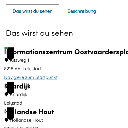
p
Das wirst du sehen
Beschreibung
u
p
Das wirst du sehen
m
i
t
Informationszentrum Oostvaarderspl
1
d
Kitsweg 1
e
8218 AA
Lelystad
m
Navigiere zum Startpunkt
V
Knardijk
I
2
i
n
Knardijk
d
f
Lelystad
e
Hollandse Hout
o
K
3
o
r
n
Hollandse Hout
W