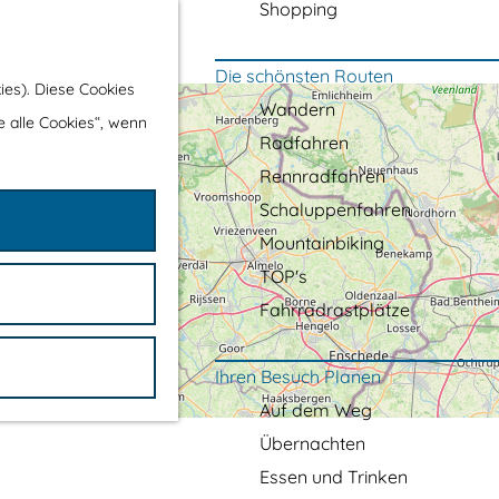
Shopping
Die schönsten Routen
ies). Diese Cookies
Wandern
e alle Cookies“, wenn
Radfahren
Rennradfahren
Schaluppenfahren
Mountainbiking
TOP's
Fahrradrastplätze
Ihren Besuch Planen
Auf dem Weg
Übernachten
Essen und Trinken