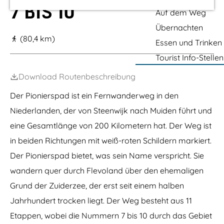
e
m
r
t
r
7 BIS 10
c
d
l
K
-
s
P
r
Auf dem Weg
m
t
u
o
v
A
e
e
D
o
g
'
e
m
e
Übernachten
.
i
e
e
y
i
r
O
p
n
n
E
l
-
(80,4 km)
m
p
o
Essen und Trinken
t
M
e
r
U
a
H
a
s
u
u
m
u
p
Tourist Info-Stellen
o
r
t
r
g
s
h
i
r
k
v
e
e
o
t
s
Download Routenbeschreibung
a
e
u
f
e
t
a
m
r
e
Der Pionierspad ist ein Fernwanderweg in den
r
i
–
r
d
n
O
Niederlanden, der von Steenwijk nach Muiden führt und
w
e
e
o
o
r
eine Gesamtlänge von 200 Kilometern hat. Der Weg ist
i
s
l
s
n
t
d
in beiden Richtungen mit weiß-roten Schildern markiert.
p
e
v
l
m
a
Der Pionierspad bietet, was sein Name verspricht. Sie
a
W
a
s
wandern quer durch Flevoland über den ehemaligen
a
r
s
l
d
Grund der Zuiderzee, der erst seit einem halben
e
d
e
n
r
Jahrhundert trocken liegt. Der Weg besteht aus 11
s
Etappen, wobei die Nummern 7 bis 10 durch das Gebiet
p