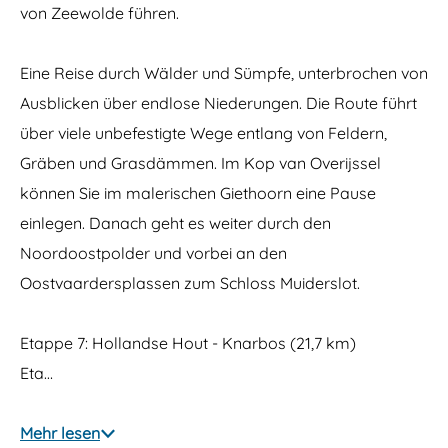
l
von Zeewolde führen.
a
s
s
Eine Reise durch Wälder und Sümpfe, unterbrochen von
e
n
Ausblicken über endlose Niederungen. Die Route führt
über viele unbefestigte Wege entlang von Feldern,
Gräben und Grasdämmen. Im Kop van Overijssel
können Sie im malerischen Giethoorn eine Pause
einlegen. Danach geht es weiter durch den
Noordoostpolder und vorbei an den
Oostvaardersplassen zum Schloss Muiderslot.
Etappe 7: Hollandse Hout - Knarbos (21,7 km)
Eta…
Mehr lesen