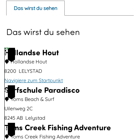
p
Das wirst du sehen
u
p
Das wirst du sehen
m
i
t
Hollandse Hout
1
B
Hollandse Hout
i
8200
LELYSTAD
l
Navigiere zum Startpunkt
d
Surfschule Paradisco
H
2
ö
o
Toms Beach & Surf
f
l
Uilenweg 2C
f
l
8245 AB
Lelystad
n
Toms Creek Fishing Adventure
a
S
3
e
n
u
Toms Creek Fishing Adventure