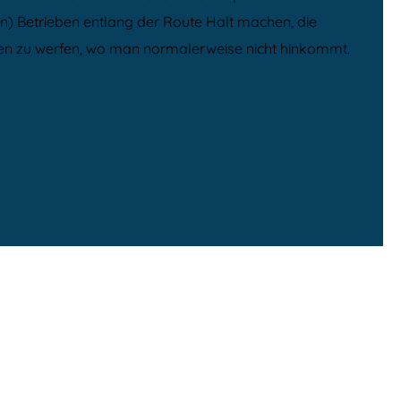
n) Betrieben entlang der Route Halt machen, die
ulissen zu werfen, wo man normalerweise nicht hinkommt.