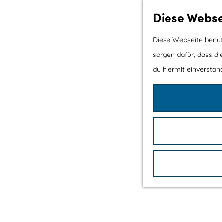
Diese Webse
Diese Webseite benutz
sorgen dafür, dass di
du hiermit einverstand
G
e
h
e
n
S
i
e
z
u