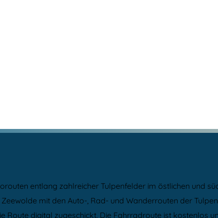
routen entlang zahlreicher Tulpenfelder im östlichen und sü
ewolde mit den Auto-, Rad- und Wanderrouten der Tulpenrout
ie Route digital zugeschickt. Die Fahrradroute ist kostenlos 