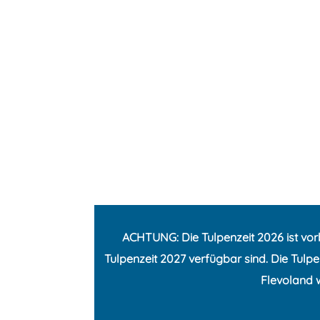
r
H
o
m
e
p
a
g
e
ACHTUNG: Die Tulpenzeit 2026 ist vorbe
Tulpenzeit 2027 verfügbar sind. Die Tulpe
Flevoland 