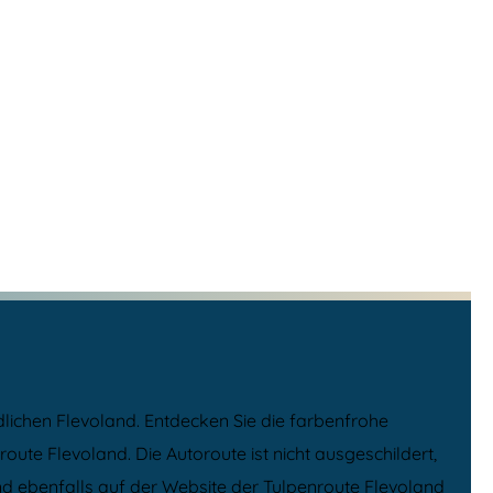
dlichen Flevoland. Entdecken Sie die farbenfrohe
e Flevoland. Die Autoroute ist nicht ausgeschildert,
und ebenfalls auf der Website der Tulpenroute Flevoland