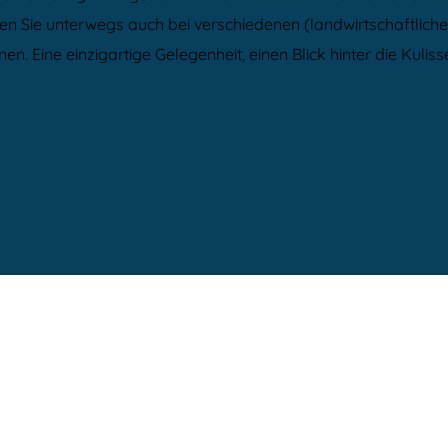
n Sie unterwegs auch bei verschiedenen (landwirtschaftliche
fnen. Eine einzigartige Gelegenheit, einen Blick hinter die K