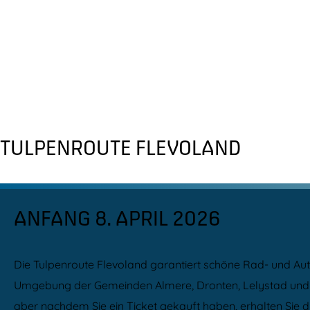
TULPENROUTE FLEVOLAND
ANFANG 8. APRIL 2026
Die Tulpenroute Flevoland garantiert schöne Rad- und Auto
Umgebung der Gemeinden Almere, Dronten, Lelystad und Ze
aber nachdem Sie ein Ticket gekauft haben, erhalten Sie d