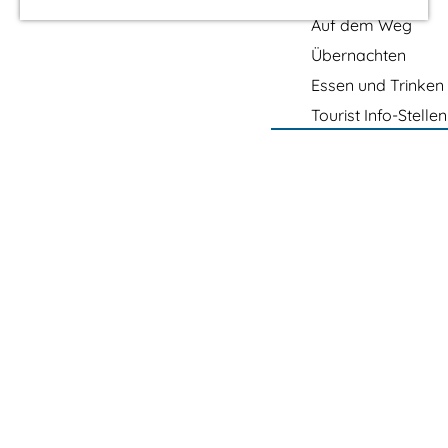
r
Auf dem Weg
H
Übernachten
o
Essen und Trinken
m
Tourist Info-Stellen
e
p
a
g
e