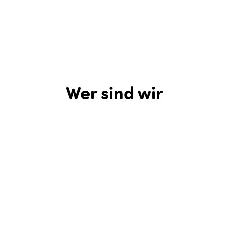
Wer sind wir
Visit Flevoland ist die unabhängige Partei, die mit
Partnern zusammenarbeitet, um den
Bekanntheitsgrad und die Besucherzahlen von
Flevoland zu erhöhen. Wir initiieren, leiten und
realisieren das Destinationsmarketing für die
Region. Um auf regionaler, nationaler und