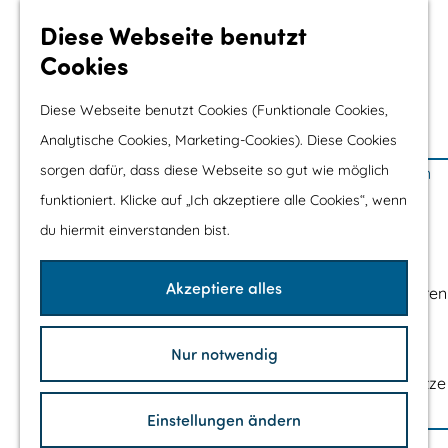
Wassersport &
Diese Webseite benutzt
Wasserspaß
Cookies
Mit Kinder
Diese Webseite benutzt Cookies (Funktionale Cookies,
Shopping
Analytische Cookies, Marketing-Cookies). Diese Cookies
G
sorgen dafür, dass diese Webseite so gut wie möglich
Die schönsten Routen
e
funktioniert. Klicke auf „Ich akzeptiere alle Cookies“, wenn
Wandern
h
du hiermit einverstanden bist.
Radfahren
e
Rennradfahren
n
Akzeptiere alles
Schaluppenfahren
S
Mountainbiking
i
TOP's
Nur notwendig
e
Fahrradrastplätze
z
u
Einstellungen ändern
Ihren Besuch Planen