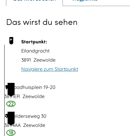
u
p
Das wirst du sehen
m
i
t
Startpunkt:
B
Eilandgracht
i
3891
Zeewolde
l
Navigiere zum Startpunkt
d
ö
Raadhuisplein 19-20
1
f
3891ER
Zeewolde
f
22
n
Gelderseweg 30
2
e
3894AA
Zeewolde
n
18