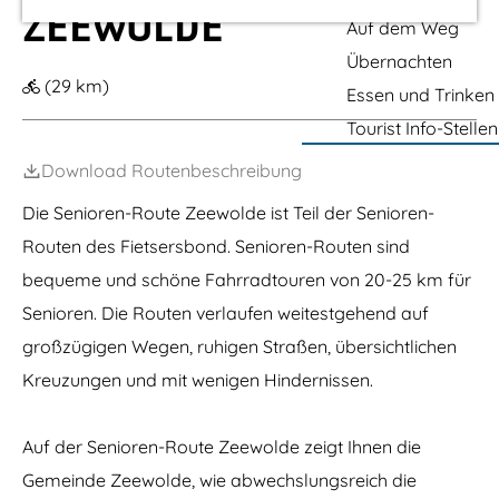
k
m
ZEEWOLDE
e
Auf dem Weg
e
Übernachten
p
(29 km)
Essen und Trinken
a
Tourist Info-Stellen
g
Download Routenbeschreibung
e
Die Senioren-Route Zeewolde ist Teil der Senioren-
Routen des Fietsersbond. Senioren-Routen sind
bequeme und schöne Fahrradtouren von 20-25 km für
Senioren. Die Routen verlaufen weitestgehend auf
großzügigen Wegen, ruhigen Straßen, übersichtlichen
Kreuzungen und mit wenigen Hindernissen.
Auf der Senioren-Route Zeewolde zeigt Ihnen die
Gemeinde Zeewolde, wie abwechslungsreich die