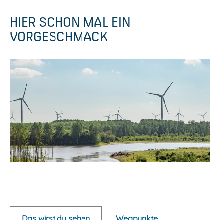
HIER SCHON MAL EIN
VORGESCHMACK
P
o
p
Das wirst du sehen
Wegpunkte