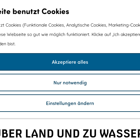
ite benutzt Cookies
t Cookies (Funktionale Cookies, Analytische Cookies, Marketing-Cook
ese Webseite so gut wie möglich funktioniert. Klicke auf „Ich akzeptier
en bist.
Akzeptiere alles
34
S
e
g
Nur notwendig
e
l
k
n
o
t
Einstellungen ändern
e
n
BER LAND UND ZU WASSE