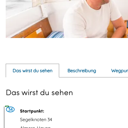
P
o
p
Das wirst du sehen
Beschreibung
Wegpun
u
p
Das wirst du sehen
m
i
t
34
Startpunkt:
B
Segelknoten 34
i