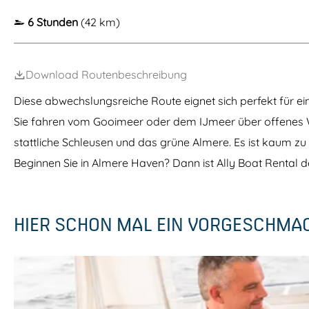
m
6 Stunden
(42 km)
e
p
Download Routenbeschreibung
a
g
Diese abwechslungsreiche Route eignet sich perfekt für e
e
Sie fahren vom Gooimeer oder dem IJmeer über offenes Was
stattliche Schleusen und das grüne Almere. Es ist kaum zu
Beginnen Sie in Almere Haven? Dann ist Ally Boat Rental de
HIER SCHON MAL EIN VORGESCHMA