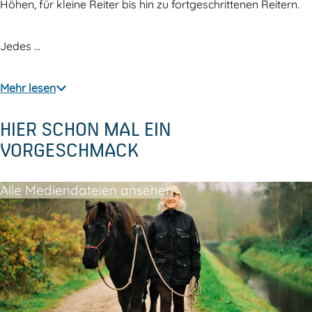
s
p
Höhen, für kleine Reiter bis hin zu fortgeschrittenen Reitern.
t
o
p
l
Jedes …
o
d
l
e
Mehr lesen
d
r
HIER SCHON MAL EIN
e
VORGESCHMACK
r
Alle Mediendateien ansehen