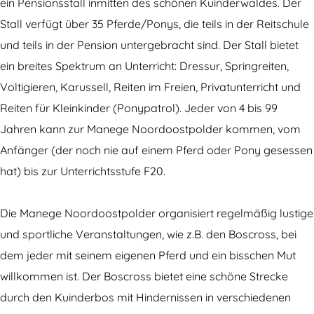
i
s
ein Pensionsstall inmitten des schönen Kuinderwaldes. Der
t
c
Stall verfügt über 35 Pferde/Ponys, die teils in der Reitschule
s
h
und teils in der Pension untergebracht sind. Der Stall bietet
c
u
ein breites Spektrum an Unterricht: Dressur, Springreiten,
h
l
Voltigieren, Karussell, Reiten im Freien, Privatunterricht und
u
e
Reiten für Kleinkinder (Ponypatrol). Jeder von 4 bis 99
l
N
Jahren kann zur Manege Noordoostpolder kommen, vom
e
o
Anfänger (der noch nie auf einem Pferd oder Pony gesessen
N
o
hat) bis zur Unterrichtsstufe F20.
o
r
o
d
Die Manege Noordoostpolder organisiert regelmäßig lustige
r
o
und sportliche Veranstaltungen, wie z.B. den Boscross, bei
d
o
dem jeder mit seinem eigenen Pferd und ein bisschen Mut
o
s
willkommen ist. Der Boscross bietet eine schöne Strecke
o
t
durch den Kuinderbos mit Hindernissen in verschiedenen