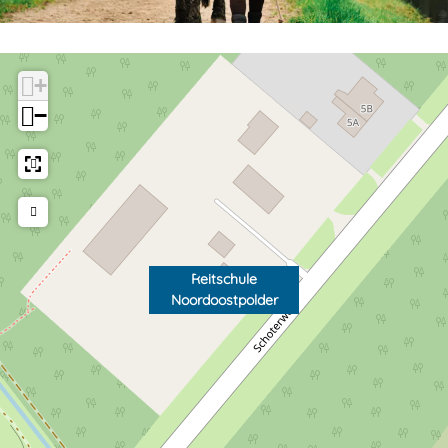
+
−
Reitschule
Noordoostpolder