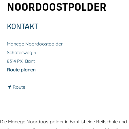
NOORDOOSTPOLDER
m
e
p
KONTAKT
a
g
Manege Noordoostpolder
e
Schoterweg 5
8314 PX
Bant
b
Route planen
i
b
s
Route
i
R
s
e
R
i
e
t
Die Manege Noordoostpolder in Bant ist eine Reitschule und