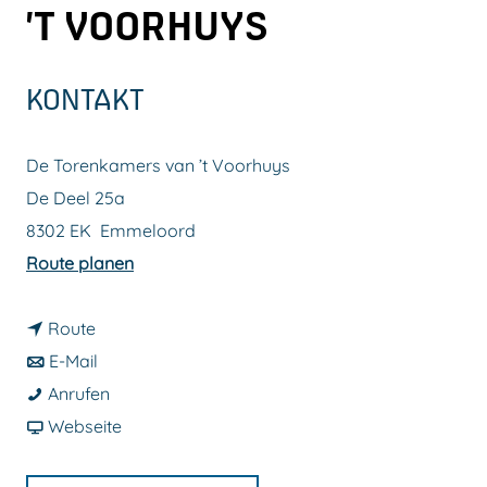
’T VOORHUYS
m
e
p
KONTAKT
a
g
De Torenkamers van ’t Voorhuys
e
De Deel 25a
8302 EK
Emmeloord
b
Route planen
i
b
s
Route
i
b
D
E-Mail
s
i
D
i
Anrufen
D
s
i
a
e
Webseite
i
D
e
b
T