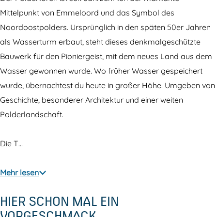
t
’
V
n
o
Mittelpunkt von Emmeloord und das Symbol des
V
t
o
’
o
Noordoostpolders. Ursprünglich in den späten 50er Jahren
o
V
o
t
r
als Wasserturm erbaut, steht dieses denkmalgeschützte
o
o
r
V
h
Bauwerk für den Pioniergeist, mit dem neues Land aus dem
r
o
h
o
u
Wasser gewonnen wurde. Wo früher Wasser gespeichert
h
r
u
o
y
wurde, übernachtest du heute in großer Höhe. Umgeben von
u
h
y
r
s
Geschichte, besonderer Architektur und einer weiten
y
u
s
h
Polderlandschaft.
s
y
u
s
y
Die T…
s
Mehr lesen
HIER SCHON MAL EIN
VORGESCHMACK