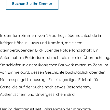
e
i
T
D
u
Buchen Sie Ihr Zimmer
T
e
u
i
r
u
T
r
e
m
r
u
m
T
z
m
r
z
u
i
In den Turmzimmern von ’t Voorhuys übernachtest du in
z
m
i
r
m
luftiger Höhe in Luxus und Komfort, mit einem
i
z
m
m
m
atemberaubenden Blick über die Polderlandschaft. Ein
m
i
m
z
e
Aufenthalt im Polderturm ist mehr als nur eine Übernachtung.
m
m
e
i
r
Sie schlafen in einem ikonischen Bauwerk mitten im Zentrum
e
m
r
m
v
von Emmeloord, dessen Geschichte buchstäblich über den
r
e
v
m
o
Meeresspiegel hinausragt. Ein einzigartiges Erlebnis für
v
r
o
e
n
Gäste, die auf der Suche nach etwas Besonderem,
o
v
n
r
’
Authentischem und Unvergesslichem sind.
n
o
’
v
t
’
n
t
o
V
Der Poldertoren ist seit Jahrzehnten der markante