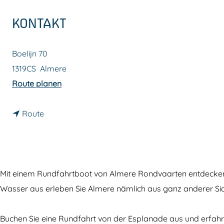
m
KONTAKT
e
p
Boelijn 70
a
1319CS
Almere
g
b
Route planen
e
i
b
s
Route
i
A
s
l
A
m
l
e
Mit einem Rundfahrtboot von Almere Rondvaarten entdecken S
m
r
Wasser aus erleben Sie Almere nämlich aus ganz anderer Sic
e
e
r
R
Buchen Sie eine Rundfahrt von der Esplanade aus und erfahre