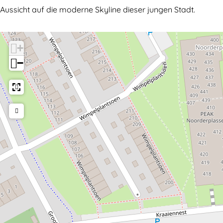
e
o
Aussicht auf die moderne Skyline dieser jungen Stadt.
R
n
o
d
+
n
v
−
d
a
v
a
a
r
a
t
r
e
t
n
e
n