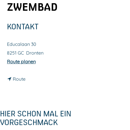
ZWEMBAD
m
e
p
KONTAKT
a
g
Educalaan 30
e
8251 GC
Dronten
b
Route planen
i
b
s
Route
i
A
s
a
A
t
HIER SCHON MAL EIN
a
d
VORGESCHMACK
t
e