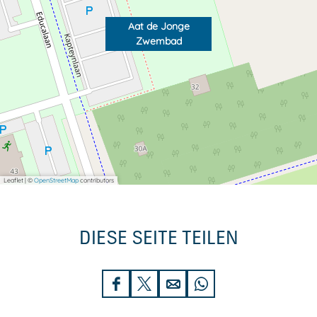
Aat de Jonge
Zwembad
Leaflet
|
©
OpenStreetMap
contributors
DIESE SEITE TEILEN
D
D
D
D
i
i
i
i