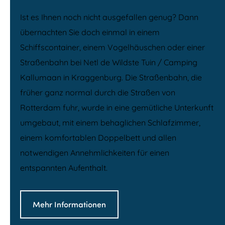
Ist es Ihnen noch nicht ausgefallen genug? Dann
übernachten Sie doch einmal in einem
Schiffscontainer, einem Vogelhäuschen oder einer
Straßenbahn bei Netl de Wildste Tuin / Camping
Kallumaan in Kraggenburg. Die Straßenbahn, die
früher ganz normal durch die Straßen von
Rotterdam fuhr, wurde in eine gemütliche Unterkunft
umgebaut, mit einem behaglichen Schlafzimmer,
einem komfortablen Doppelbett und allen
notwendigen Annehmlichkeiten für einen
entspannten Aufenthalt.
Mehr Informationen