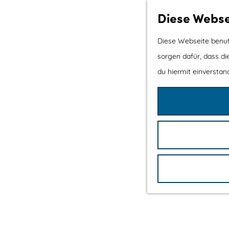
Diese Webse
Diese Webseite benutz
sorgen dafür, dass di
du hiermit einverstand
G
e
h
e
n
S
i
e
z
u