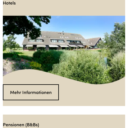
Hotels
H
o
t
e
l
s
Mehr Informationen
Pensionen (B&Bs)