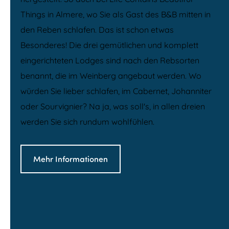
Things in Almere, wo Sie als Gast des B&B mitten in
den Reben schlafen. Das ist schon etwas
Besonderes! Die drei gemütlichen und komplett
eingerichteten Lodges sind nach den Rebsorten
benannt, die im Weinberg angebaut werden. Wo
würden Sie lieber schlafen, im Cabernet, Johanniter
oder Sourvignier? Na ja, was soll's, in allen dreien
werden Sie sich rundum wohlfühlen.
Mehr Informationen